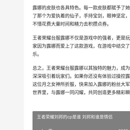
露娜的皮肤也各具特色。每一款皮肤都赋予了她
了那个为爱执着的仙子，手持宝剑，眼神坚定，
不惜花费大量时间和精力去积攒点券。
王者荣耀台服露娜不仅是游戏中的强者，更是玩
家因为露娜而爱上了这款游戏，在游戏中结交了
乐。
总之，王者荣耀台服露娜以其独特的魅力，成为
深深吸引着玩家们。如果你还没有体验过操控露
这位月之女神所折服，快来加入露娜的粉丝大军
世界里，与露娜一同闪耀，共同创造更多精彩瞬
王者荣耀刘邦的cp是谁 刘邦和谁是情侣