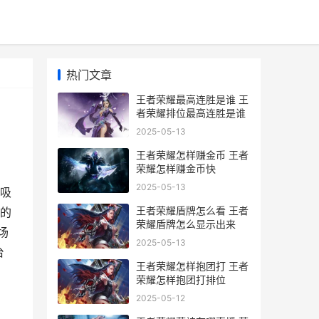
热门文章
王者荣耀最高连胜是谁 王
者荣耀排位最高连胜是谁
2025-05-13
王者荣耀怎样赚金币 王者
荣耀怎样赚金币快
2025-05-13
吸
王者荣耀盾牌怎么看 王者
的
荣耀盾牌怎么显示出来
场
2025-05-13
台
王者荣耀怎样抱团打 王者
荣耀怎样抱团打排位
2025-05-12