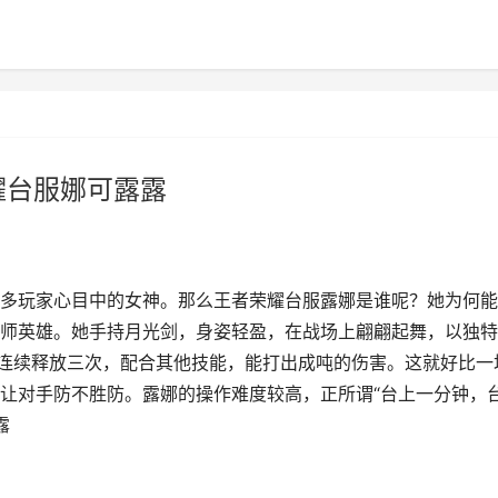
耀台服娜可露露
多玩家心目中的女神。那么王者荣耀台服露娜是谁呢？她为何能
师英雄。她手持月光剑，身姿轻盈，在战场上翩翩起舞，以独特
可连续释放三次，配合其他技能，能打出成吨的伤害。这就好比一
让对手防不胜防。露娜的操作难度较高，正所谓“台上一分钟，
露