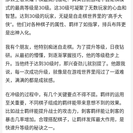
式的最高等级是30级。这30级可凝聚了无数玩家的心血和
智慧。达到30级的玩家，无疑是自走棋世界里的“高手大
侠”。他们对各种棋子的属性、羁绊了如指掌，排兵布阵更
是出神入化。
我有个朋友，他特别痴迷自走棋。为了提升等级，日夜钻
研。从最初的懵懂，到逐渐掌握技巧，他的等级稳步上
升。当他终于达到30级时，那兴奋劲儿就别提了。他跟我
说，每一次成功升级，就像是在游戏世界里闯过了一道难
关，满满的都是成就感。
在冲级的过程中，有几个关键要点不得不提。羁绊的运用
至关重要，不同棋子组成的羁绊能带来意想不到的效果。
比如战士羁绊能提升战士的攻击力，刺客羁绊能让刺客的
暴击几率增加。合理搭配棋子，让羁绊发挥最大作用，是
快速升等级的秘诀之一。