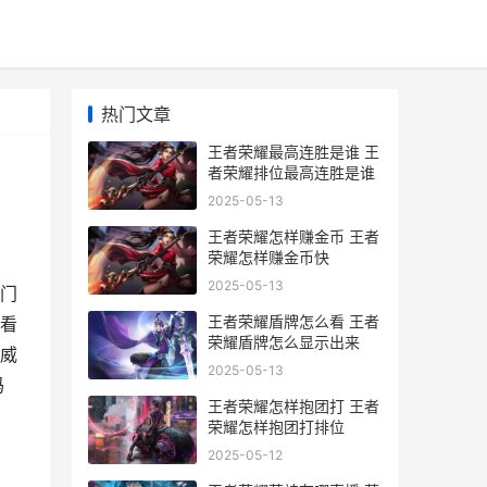
热门文章
王者荣耀最高连胜是谁 王
者荣耀排位最高连胜是谁
2025-05-13
王者荣耀怎样赚金币 王者
荣耀怎样赚金币快
2025-05-13
门
王者荣耀盾牌怎么看 王者
看
荣耀盾牌怎么显示出来
威
2025-05-13
吗
王者荣耀怎样抱团打 王者
荣耀怎样抱团打排位
2025-05-12