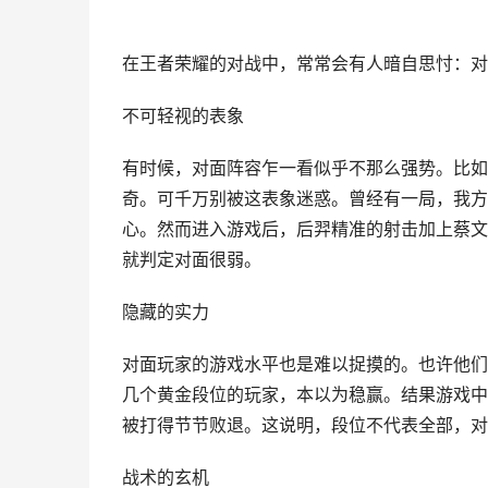
在王者荣耀的对战中，常常会有人暗自思忖：对
不可轻视的表象
有时候，对面阵容乍一看似乎不那么强势。比如
奇。可千万别被这表象迷惑。曾经有一局，我方
心。然而进入游戏后，后羿精准的射击加上蔡文
就判定对面很弱。
隐藏的实力
对面玩家的游戏水平也是难以捉摸的。也许他们
几个黄金段位的玩家，本以为稳赢。结果游戏中
被打得节节败退。这说明，段位不代表全部，对
战术的玄机