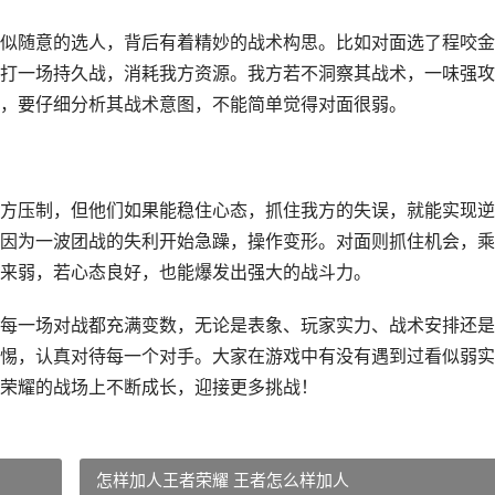
似随意的选人，背后有着精妙的战术构思。比如对面选了程咬金
打一场持久战，消耗我方资源。我方若不洞察其战术，一味强攻
，要仔细分析其战术意图，不能简单觉得对面很弱。
方压制，但他们如果能稳住心态，抓住我方的失误，就能实现逆
因为一波团战的失利开始急躁，操作变形。对面则抓住机会，乘
来弱，若心态良好，也能爆发出强大的战斗力。
每一场对战都充满变数，无论是表象、玩家实力、战术安排还是
惕，认真对待每一个对手。大家在游戏中有没有遇到过看似弱实
荣耀的战场上不断成长，迎接更多挑战！
怎样加人王者荣耀 王者怎么样加人