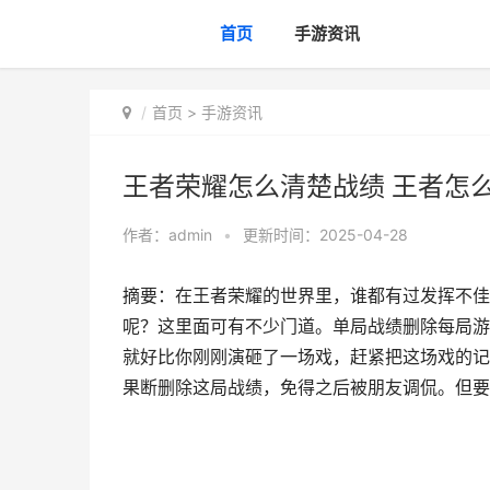
首页
手游资讯
首页
>
手游资讯
王者荣耀怎么清楚战绩 王者怎
作者：
admin
•
更新时间：2025-04-28
摘要：在王者荣耀的世界里，谁都有过发挥不佳
呢？这里面可有不少门道。单局战绩删除每局游
就好比你刚刚演砸了一场戏，赶紧把这场戏的记
果断删除这局战绩，免得之后被朋友调侃。但要