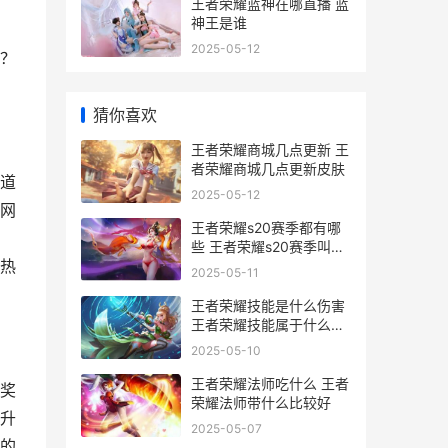
王者荣耀蓝神在哪直播 蓝
神王是谁
2025-05-12
？
猜你喜欢
王者荣耀商城几点更新 王
者荣耀商城几点更新皮肤
道
2025-05-12
网
王者荣耀s20赛季都有哪
些 王者荣耀s20赛季叫什
热
么
2025-05-11
王者荣耀技能是什么伤害
王者荣耀技能属于什么伤
害
2025-05-10
王者荣耀法师吃什么 王者
奖
荣耀法师带什么比较好
升
2025-05-07
的