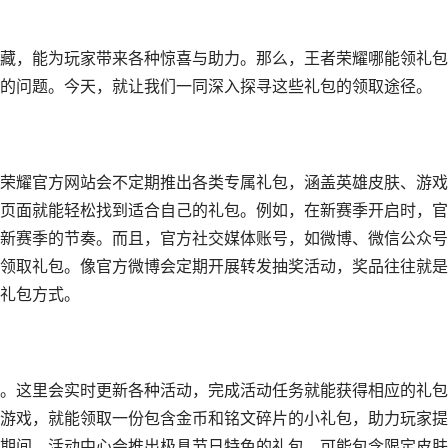
藏，能为玩家带来各种惊喜与助力。那么，王者荣耀哪能领礼包
的问题。今天，就让我们一同深入探寻这些礼包的领取途径。
荣耀官方网站会不定期推出各类专属礼包，涵盖英雄皮肤、游戏
页面就能轻松找到适合自己的礼包。例如，在新赛季开启时，官
新赛季的节奏。而且，官方社交媒体账号，如微博、微信公众号
领取礼包。像官方微博会定期开展转发抽奖活动，奖品往往就是
礼包方式。
。这里会实时更新各种活动，完成活动任务就能获得相应的礼包
游戏，就能领取一份包含金币和铭文碎片的小礼包，助力玩家提
期间，活动中心会推出极具节日特色的礼包，可能包含限定皮肤