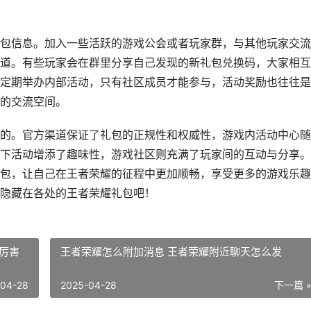
包信息。加入一些活跃的游戏公会或者玩家群，与其他玩家交流
道。有些玩家会在群里分享自己发现的新礼包兑换码，大家相互
定期举办内部活动，只有社区成员才能参与，活动奖励也往往是
的交流空间。
的。官方渠道保证了礼包的正规性和权威性，游戏内活动中心随
下活动增添了趣味性，游戏社区则充满了玩家间的互动与分享。
包，让自己在王者荣耀的征程中更加顺畅，享受更多的游戏乐趣
隐藏在各处的王者荣耀礼包吧！
厉害
王者荣耀怎么附加消息 王者荣耀附近聊天怎么发
-04-28
2025-04-28
下一篇 