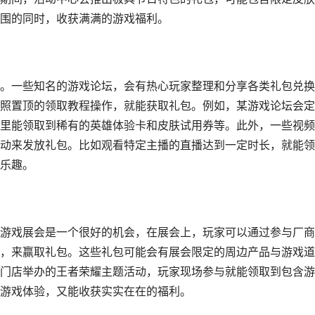
围的同时，收获满满的游戏福利。
。一些知名的游戏论坛，会有热心玩家整理和分享各类礼包兑换
照置顶的领取教程操作，就能获取礼包。例如，某游戏论坛会定
里能领取到稀有的英雄体验卡和皮肤试用券等。此外，一些视频
动来发放礼包。比如观看特定主播的直播达到一定时长，就能领
乐趣。
游戏展会是一个很好的机会，在展会上，玩家可以通过参与厂商
，来赢取礼包。这些礼包可能会有展会限定的周边产品与游戏道
门店举办的王者荣耀主题活动，玩家现场参与就能领取到包含游
游戏体验，又能收获实实在在的福利。