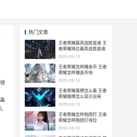
热门文章
王者荣耀最高连胜是谁 王
者荣耀排位最高连胜是谁
2025-05-13
王者荣耀怎样赚金币 王者
荣耀怎样赚金币快
2025-05-13
领
王者荣耀盾牌怎么看 王者
荣耀盾牌怎么显示出来
盖
2025-05-13
礼
王者荣耀怎样抱团打 王者
荣耀怎样抱团打排位
2025-05-12