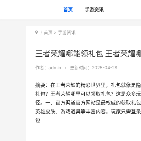
首页
手游资讯
首页
>
手游资讯
王者荣耀哪能领礼包 王者荣耀
作者：
admin
•
更新时间：2025-04-28
摘要：在王者荣耀的精彩世界里，礼包就像是隐
礼包？王者荣耀哪里可以领取礼包？这是众多玩
径。一、官方渠道官方网站是最权威的获取礼包
英雄皮肤、游戏道具等丰富内容。玩家只需登录
包