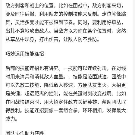
敌方刺客和战士的位置。比如在团战中，敌方刺客来切，
要及时往后撤，利用队友的控制技能来反制。走位就像跳
舞，灵活多变才能不被踩到节奏。同时，要利用好草丛，
出其不意地攻击敌人。当敌方以为你在某个位置时，突然
从草丛中现身，打出伤害，让敌人防不胜防。
巧妙运用技能连招
后裔的技能连招也有讲究。一技能可以连续射击，在对线
时用来清兵和消耗敌人血量。二技能是范围减速，团战中
可以先放二技能，降低敌人移速，方便队友集火。大招更
是关键，超远距离的控制，能在关键时刻改变战局。比如
在团战快结束时，用大招定住敌方关键英雄，帮助团队取
得胜利。技能连招要像一套组合拳，环环相扣，发挥最大
威力。
团队协作助力获胜