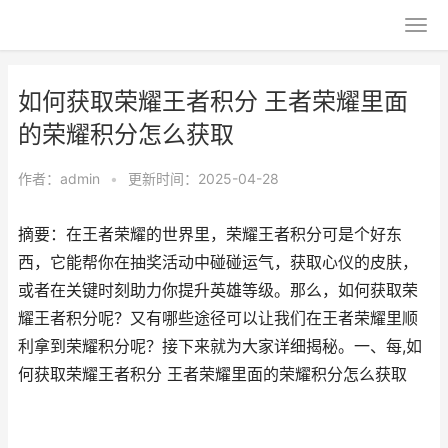
如何获取荣耀王者积分 王者荣耀里面
的荣耀积分怎么获取
作者：
admin
•
更新时间：2025-04-28
摘要：在王者荣耀的世界里，荣耀王者积分可是个好东
西，它能帮你在抽奖活动中碰碰运气，获取心仪的皮肤，
或者在关键时刻助力你提升英雄等级。那么，如何获取荣
耀王者积分呢？又有哪些途径可以让我们在王者荣耀里顺
利拿到荣耀积分呢？接下来就为大家详细揭秘。一、每,如
何获取荣耀王者积分 王者荣耀里面的荣耀积分怎么获取