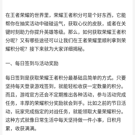
在王者荣耀的世界里，荣耀王者积分可是个好东西，它能
帮你在抽奖活动中碰碰运气，获取心仪的皮肤，或者在关
键时刻助力你提升英雄等级。那么，如何获取荣耀王者积
分呢？又有哪些途径可以让我们在王者荣耀里顺利拿到荣
耀积分呢？接下来就为大家详细揭秘。
一、每日签到与活动奖励
每日签到是获取荣耀王者积分最基础且简单的方式。只要
坚持每天登录游戏签到，就能轻松收获一定数量的积分。
而且，游戏官方还会不定期推出各种活动，参与活动完成
任务，丰厚的荣耀积分奖励就会到手。比如之前的节日活
动，玩家完成指定的对战任务，就能领取大量荣耀积分。
这种方式就像日常生活中每天坚持做一件小事，日积月
累，收获满满。