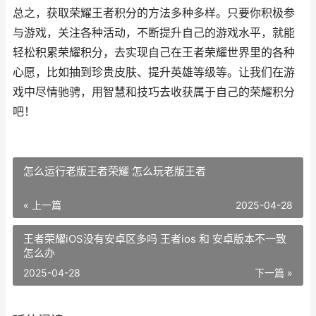
总之，获取荣耀王者积分的方法多种多样。只要你积极参
与游戏，关注各种活动，不断提升自己的游戏水平，就能
轻松积累荣耀积分，去实现自己在王者荣耀世界里的各种
心愿，比如抽到珍贵皮肤、提升英雄等级等。让我们在游
戏中尽情驰骋，用智慧和技巧去收获属于自己的荣耀积分
吧！
怎么运行老版王者荣耀 怎么玩老版王者
« 上一篇
2025-04-28
王者荣耀iOS没有安卓区多吗 王者ios 和 安卓版本不一致
怎么办
2025-04-28
下一篇 »