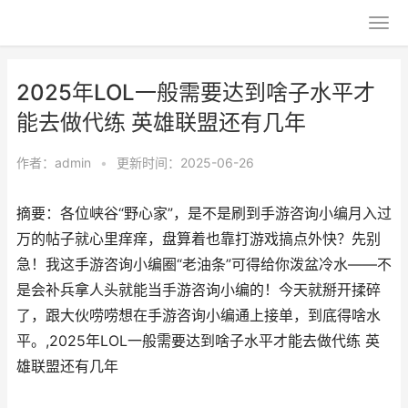
2025年LOL一般需要达到啥子水平才
能去做代练 英雄联盟还有几年
作者：
admin
•
更新时间：2025-06-26
摘要：各位峡谷“野心家”，是不是刷到手游咨询小编月入过
万的帖子就心里痒痒，盘算着也靠打游戏搞点外快？先别
急！我这手游咨询小编圈“老油条”可得给你泼盆冷水——不
是会补兵拿人头就能当手游咨询小编的！今天就掰开揉碎
了，跟大伙唠唠想在手游咨询小编通上接单，到底得啥水
平。,2025年LOL一般需要达到啥子水平才能去做代练 英
雄联盟还有几年