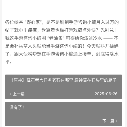
各位峡谷 “野心家”，是不是刷到手游咨询小编月入过万的
帖子就心里痒痒，盘算着也靠打游戏搞点外快？先别急！
我这手游咨询小编圈 “老油条” 可得给你泼盆冷水 —— 不
是会补兵拿人头就能当手游咨询小编的！今天就掰开揉碎
了，跟大伙唠唠想在手游咨询小编通上接单，到底得啥水
平。
《原神》藏石者言任务老石在哪里 原神藏在石头里的箱子
« 上一篇
2025-06-26
没有了！
下一篇 »