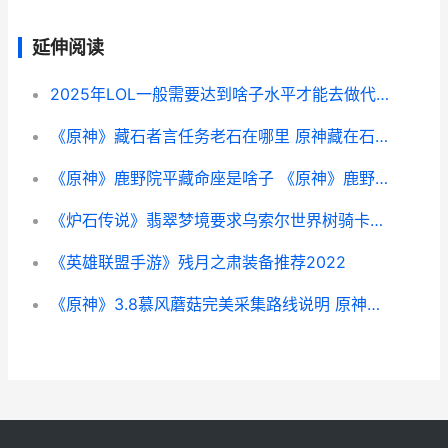
延伸阅读
2025年LOL一般需要达到啥子水平才能去做代练 英雄联盟还有几年
《原神》藏石者言任务老石在哪里 原神藏在石头里的箱子
《原神》鹿野院平藏命座是啥子 《原神》鹿野院平藏是什么星座的人
《炉石传说》翡翠梦境要求乌索尔世界树骑卡组代码同享 炉石传说飞毯怎么领取
《英雄联盟手游》残月之肃装备推荐2022
《原神》3.8慕风蘑菇完美采集路线说明 原神慕风怎么获得