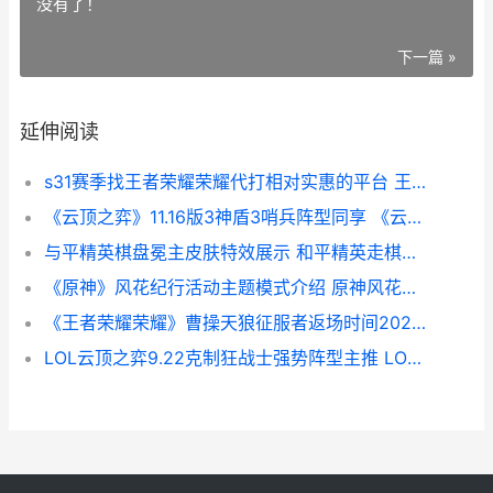
没有了！
下一篇 »
延伸阅读
s31赛季找王者荣耀荣耀代打相对实惠的平台 王者荣耀s3到s21赛季皮肤有哪些
《云顶之弈》11.16版3神盾3哨兵阵型同享 《云顶之弈》双城之战2赛季上线时间
与平精英棋盘冕主皮肤特效展示 和平精英走棋活动
《原神》风花纪行活动主题模式介绍 原神风花节剧情攻略
《王者荣耀荣耀》曹操天狼征服者返场时间2023 王者荣耀荣耀印记多少星
LOL云顶之弈9.22克制狂战士强势阵型主推 LOL云顶之弈赛季什么时候结束