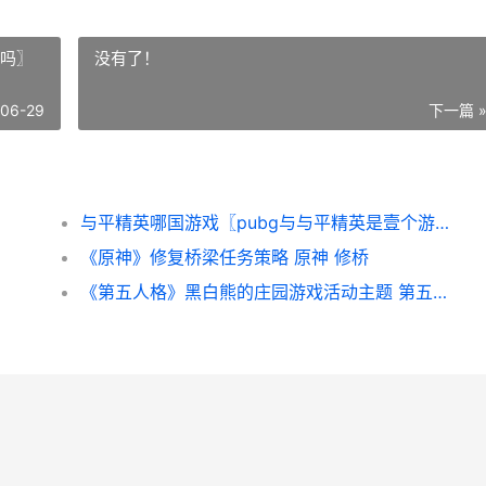
戏吗〗
没有了！
-06-29
下一篇 
与平精英哪国游戏〖pubg与与平精英是壹个游戏吗〗 和平精英是中国游戏还是外国游戏
《原神》修复桥梁任务策略 原神 修桥
《第五人格》黑白熊的庄园游戏活动主题 第五人格黑白无常