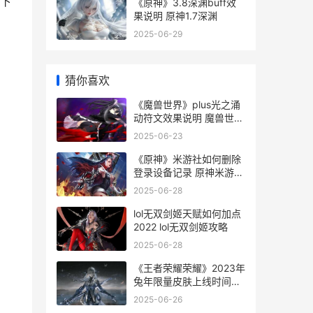
下
《原神》3.8深渊buff效
果说明 原神1.7深渊
2025-06-29
猜你喜欢
《魔兽世界》plus光之涌
动符文效果说明 魔兽世界
plus官网最新公告
2025-06-23
《原神》米游社如何删除
登录设备记录 原神米游社
官网
2025-06-28
lol无双剑姬天赋如何加点
2022 lol无双剑姬攻略
2025-06-28
《王者荣耀荣耀》2023年
兔年限量皮肤上线时间概
括 王者荣耀荣耀印记多少
2025-06-26
星