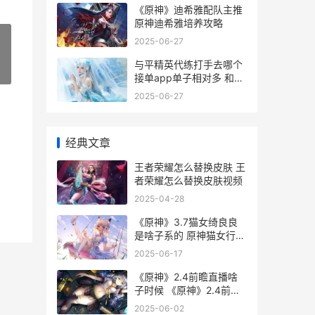
《原神》迪希雅配队主推
原神迪希雅培养攻略
2025-06-27
与平精英代练打手去哪个
»
接单app单子相对多 和平
精英代练有风险吗
2025-06-27
经典文章
王者荣耀怎么替换皮肤 王
者荣耀怎么替换皮肤视频
2025-04-28
《原神》3.7猫女绮良良
是啥子系的 原神猫女行不
行
2025-06-17
《原神》2.4前瞻直播啥
子时候 《原神》2.4前瞻
版下载
2025-06-02