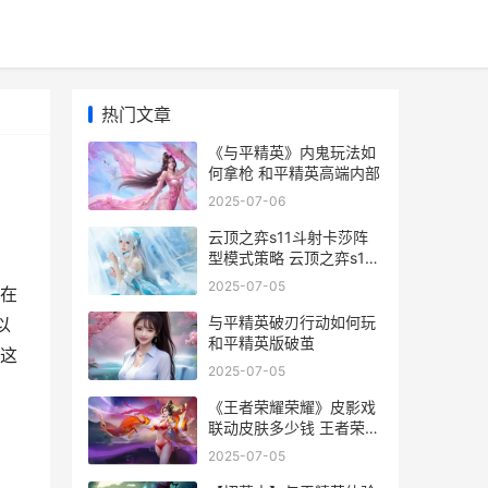
热门文章
《与平精英》内鬼玩法如
何拿枪 和平精英高端内部
2025-07-06
云顶之弈s11斗射卡莎阵
型模式策略 云顶之弈s1斗
法阵容
2025-07-05
在
与平精英破刃行动如何玩
以
和平精英版破茧
这
2025-07-05
《王者荣耀荣耀》皮影戏
联动皮肤多少钱 王者荣耀
荣耀印记多少星
2025-07-05