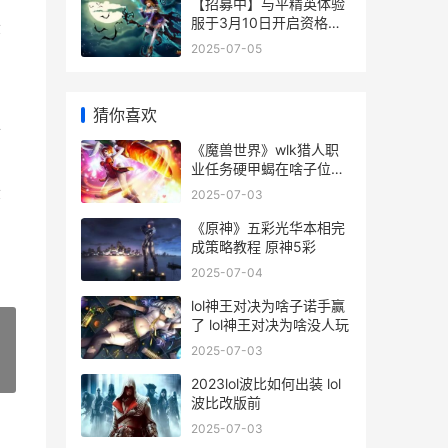
【招募中】与平精英体验
服于3月10日开启资格招
拿
募 招募须知
2025-07-05
猜你喜欢
像
《魔兽世界》wlk猎人职
业任务硬甲蝎在啥子位置
魔兽世界wlk怀旧服
拿
2025-07-03
《原神》五彩光华本相完
成策略教程 原神5彩
2025-07-04
lol神王对决为啥子诺手赢
了 lol神王对决为啥没人玩
2025-07-03
»
2023lol波比如何出装 lol
波比改版前
2025-07-03