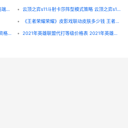
《与平精英》内鬼玩法如何拿枪 和平精英高端内部
云顶之弈s11斗射卡莎阵型模式策略 云顶之弈s1斗法阵容
《王者荣耀荣耀》皮影戏联动皮肤多少钱 王者荣耀荣耀印记多少星
【招募中】与平精英体验服于3月10日开启资格招募 招募须知
2021年英雄联盟代打等级价格表 2021年英雄联盟世界赛