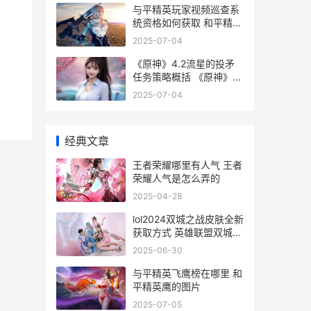
与平精英玩家视频巡查系
统资格如何获取 和平精英
游玩视频
2025-07-04
《原神》4.2流星的投矛
任务策略概括 《原神》
4.2流星怎么打
2025-07-04
经典文章
王者荣耀哪里有人气 王者
荣耀人气是怎么弄的
2025-04-28
lol2024双城之战皮肤全新
获取方式 英雄联盟双城之
战什么内容
2025-06-30
与平精英飞鹰榜在哪里 和
平精英鹰的图片
2025-07-05