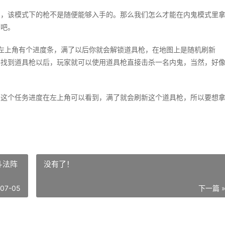
别，该模式下的枪不是随便能够入手的。那么我们怎么才能在内鬼模式里
下吧。
左上角有个进度条，满了以后你就会解锁道具枪，在地图上是随机刷新
寻找到道具枪以后，玩家就可以使用道具枪直接击杀一名内鬼，当然，好
。
，这个任务进度在左上角可以看到，满了就会刷新这个道具枪，所以要想
斗法阵
没有了！
-07-05
下一篇 