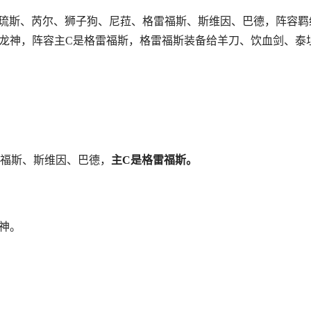
厄斐琉斯、芮尔、狮子狗、尼菈、格雷福斯、斯维因、巴德，阵容羁
诗人+1龙神，阵容主C是格雷福斯，格雷福斯装备给羊刀、饮血剑、泰
福斯、斯维因、巴德，
主C是格雷福斯。
龙神。