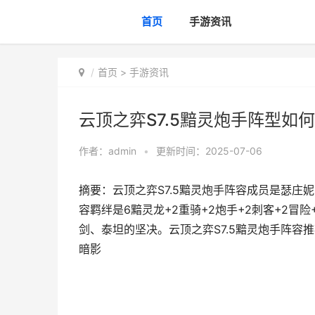
首页
手游资讯
首页
>
手游资讯
云顶之弈S7.5黯灵炮手阵型如
作者：
admin
•
更新时间：2025-07-06
摘要：云顶之弈S7.5黯灵炮手阵容成员是瑟
容羁绊是6黯灵龙+2重骑+2炮手+2刺客+2冒
剑、泰坦的坚决。云顶之弈S7.5黯灵炮手阵容推
暗影