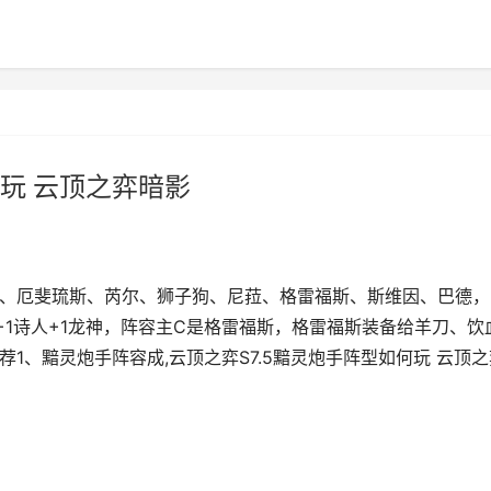
何玩 云顶之弈暗影
庄妮、厄斐琉斯、芮尔、狮子狗、尼菈、格雷福斯、斯维因、巴德，
险+1诗人+1龙神，阵容主C是格雷福斯，格雷福斯装备给羊刀、饮
荐1、黯灵炮手阵容成,云顶之弈S7.5黯灵炮手阵型如何玩 云顶之