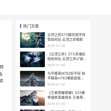
热门文章
云顶之弈S7.5黯灵炮手阵
型如何玩 云顶之弈暗影
2025-07-06
《云顶之弈》S7.5灵魂虹
吸如何玩 云顶之弈s7装备
合成图详细
2025-07-06
阵
与平精英M762好不好 和
血
平精英m762哪款皮肤最
弈
好看
2025-07-06
《王者荣耀荣耀》S23赛
季强势英雄排名 王者荣耀
荣耀之章命运篇
2025-07-06