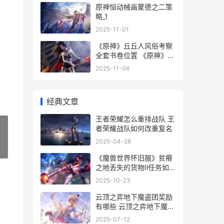
原神恒动械画蒙德之二策
略_1
2025-11-01
《原神》丘丘人风俗考察
全套书卷位置 《原神》丘
丘人找到什么宝贝了,竟然
2025-11-06
把安柏给催眠了
经典文章
王者荣耀怎么重排战队 王
者荣耀战队如何改重复名
2025-04-28
»
《魔兽世界怀旧服》贫瘠
之地丢失的货物Ⅱ任务如
何做 魔兽世界怀旧服60
2025-10-23
级永久服
云顶之弈地下魔盗团奖励
有哪些 云顶之弈地下魔盗
团都是那些皮肤
2025-07-12