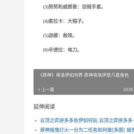
(3)努努和威朗普：窃贼手套。
(4)索拉卡：大帽子。
(5)迦娜：救赎。
(6)辛德拉：电刀。
《原神》埃洛伊如何养 原神埃洛伊是几星角色
« 上一篇
2025
延伸阅读