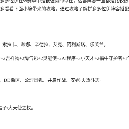
拼多多佐伊在s8赛季中是很强势的存在，这套阵容一直都是比较热
多看看下面小编带来的攻略，通过攻略了解拼多多佐伊阵容搭配
、索拉卡、迦娜、辛德拉、艾克、阿利斯塔、乐芙兰。
2吉祥物+2淘气包+2灵能使+2AI程序+3小天才+2福牛守护者+1
、DD街区、公理圆弧、并肩作战、安妮-火热斗志。
帽子/大天使之杖。