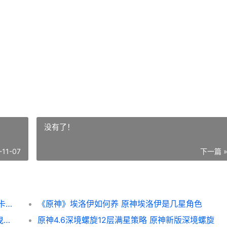
没有了！
-11-07
下一篇 
云顶之弈拼多多佐伊如何玩 云顶之弈拼多多卡莉斯塔
《原神》埃洛伊如何养 原神埃洛伊是几星角色
原神摇曳灯火一分为二任务如何做[多图] 摇曳的灯火
原神4.6深境螺旋12层满星策略 原神新版深境螺旋