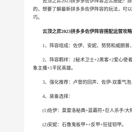
云顶之弈2023拼多多佐伊阵容怎么搭配？
的，想要了解最新拼多多佐伊阵容的玩法，可以
巧。
云顶之弈
2023拼多多佐伊阵容搭配运营攻略
1、阵容组成：佐伊、安妮、努努和威朗普
2、阵容羁绊：2秘术卫士+2黑客+2爱心使者+
象主播+1平民英雄。
3、强化推荐：卢登的回声、佐伊-双重气泡
4、装备选择：
(1)佐伊：莫雷洛秘典+蓝霸符+巨人杀手/大
(2)安妮：石像鬼板甲++反甲+狂徒铠甲。