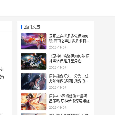
热门文章
云顶之弈拼多多佐伊如何
玩 云顶之弈拼多多卡莉斯
塔
2025-11-07
《原神》埃洛伊如何养 原
神埃洛伊是几星角色
2025-11-07
较
原神摇曳灯火一分为二任
搭
务如何做[多图] 摇曳的灯
火
2025-11-07
原神4.6深境螺旋12层满
星策略 原神新版深境螺旋
2025-11-07