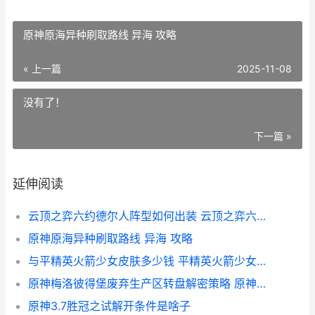
原神原海异种刷取路线 异海 攻略
« 上一篇
2025-11-08
没有了！
下一篇 »
延伸阅读
云顶之弈六约德尔人阵型如何出装 云顶之弈六约德尔人小法
原神原海异种刷取路线 异海 攻略
与平精英火箭少女皮肤多少钱 平精英火箭少女壁纸
原神梅洛彼得堡废弃生产区转盘解密策略 原神梅洛彼得堡光屏障
原神3.7胜冠之试解开条件是啥子