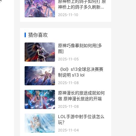
下
原神桥上的鸽子如何打 原
神桥上的鸽子多久刷新一
次
2025-11-10
猜你喜欢
原神巧像摹刻如何用[多
图]
2025-11-05
《lol》s13全球总决赛赛
制说明 s13 lol
2025-11-08
原神漫长的旅途成就如何
做 原神漫长旅途的开端
2025-11-08
LOL手游中射手位该怎么
玩？
2025-11-04