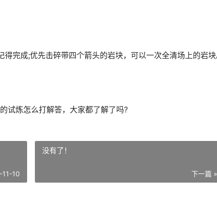
得完成;优先击碎带四个箭头的岩块，可以一次全清场上的岩块
试炼怎么打解答，大家都了解了吗?
没有了！
-11-10
下一篇 