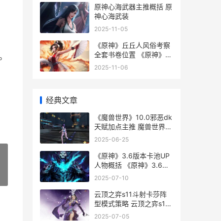
原神心海武器主推概括 原
神心海武装
2025-11-05
《原神》丘丘人风俗考察
全套书卷位置 《原神》丘
。
丘人找到什么宝贝了,竟然
2025-11-06
把安柏给催眠了
经典文章
《魔兽世界》10.0邪恶dk
天赋加点主推 魔兽世界10
档画质需要什么配置
2025-06-25
《原神》3.6版本卡池UP
人物概括 《原神》3.6版
本下载
»
2025-07-10
云顶之弈s11斗射卡莎阵
型模式策略 云顶之弈s1斗
法阵容
2025-07-05