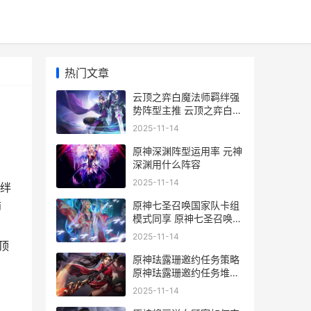
热门文章
云顶之弈白魔法师羁绊强
势阵型主推 云顶之弈白魔
法师阵容
2025-11-14
原神深渊阵型运用率 元神
深渊用什么阵容
2025-11-14
绊
原神七圣召唤国家队卡组
师
模式同享 原神七圣召唤国
，
家队
2025-11-14
顶
原神珐露珊邀约任务策略
原神珐露珊邀约任务堆栈
塔_1
2025-11-14