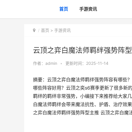
首页
手游资讯
首页
>
手游资讯
云顶之弈白魔法师羁绊强势阵型
作者：
admin
•
更新时间：2025-11-14
摘要：云顶之弈白魔法师羁绊强势阵容有哪些？
哪些阵容好用？云顶之奕s6赛季更新了很多新
羁绊的羁绊非常强势，小编接下来推荐给大家几
白魔法师羁绊会带来魔法抗性、护盾、治疗效果的
之弈白魔法师羁绊强势阵型主推 云顶之弈白魔