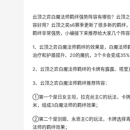
云顶之弈白魔法师羁绊强势阵容有哪些？云顶之
容好用？云顶之奕s6赛季更新了很多新的羁绊
羁绊非常强势，小编接下来推荐给大家几个阵容
1、云顶之弈白魔法师羁绊的效果是，白魔法师
治疗和护盾提升、20的魔抗，3个卡会变成35%、
2、云顶之弈白魔法师羁绊的卡牌有露露、塔里
3、云顶之弈白魔法师羁绊推荐阵容：
①第一个是日女主坦，拉克丝主C的玩法，卡
米，组成3白魔法师的羁绊效果；
②第二个是剑姬、永恩主C的玩法，卡牌选择青
法师的羁绊效果；