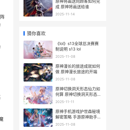
原神将画送向顾客如何完
成 原神将画送给谁
2025-11-14
阵
的
猜你喜欢
《lol》s13全球总决赛赛
的
制说明 s13 lol
2025-11-08
原神漫长的旅途成就如何
做 原神漫长旅途的开端
2025-11-08
原神切换洞天形态仙力如
何算 原神切换洞天形态后
悠
摆设还在吗
2025-11-11
原神手机游戏护世森秘境
解密策略 手游原神助手
魔
app叫什么名
2025-11-08