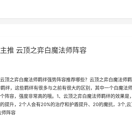
主推 云顶之弈白魔法师阵容
云顶之弈白魔法师羁绊强势阵容推荐哪些？云顶之弈白魔法师羁
的羁绊，这些羁绊有很多与之前有很大的区别，其中一个白魔法
个阵容，强度非常高的哦。1、云顶之弈白魔法师羁绊的效果是
提升，2个人会有20%的治疗和护盾提升、20的魔抗，3个,云
法师阵容