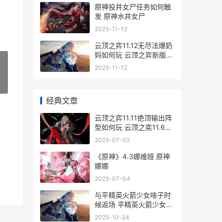
原神投井女尸任务如何触
发 原神水井女尸
2025-11-12
云顶之弈11.12无尽法爆奶
妈如何玩 云顶之弈新版本
无敌阵容
2025-11-12
»
经典文章
云顶之弈11.11绝顶输出阵
型如何玩 云顶之奕11.6决
斗
2025-07-02
《原神》4.3娜维娅 原神
娜娜
2025-07-04
与平精英火箭少女啥子时
候返场 平精英火箭少女图
片
2025-10-24