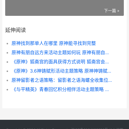
下一篇 »
延伸阅读
原神找到那单人在哪里 原神能寻找到完整
原神有朋自远方来活动主题如何玩 原神有朋自远方来剧情全过程
《原神》狐斋宫的面具获得方式说明 狐斋宫会进卡池吗
《原神》3.6神铸赋形活动主题策略 原神神铸赋形第一期
原神留影者之语策略：留影者之语海螺全收集位置概括[多图] 元神留影机任务怎么触发
《与平精英》青春回忆积分相伴活动主题策略 和平精英青亮版