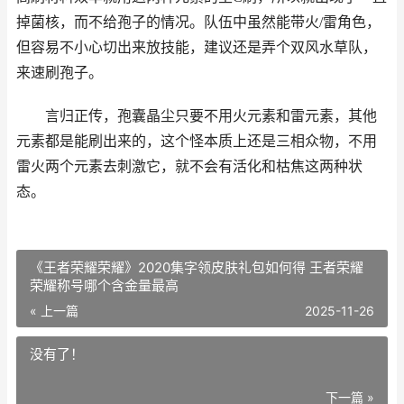
掉菌核，而不给孢子的情况。队伍中虽然能带火/雷角色，
但容易不小心切出来放技能，建议还是弄个双风水草队，
来速刷孢子。
言归正传，孢囊晶尘只要不用火元素和雷元素，其他
元素都是能刷出来的，这个怪本质上还是三相众物，不用
雷火两个元素去刺激它，就不会有活化和枯焦这两种状
态。
《王者荣耀荣耀》2020集字领皮肤礼包如何得 王者荣耀
荣耀称号哪个含金量最高
« 上一篇
2025-11-26
没有了！
下一篇 »