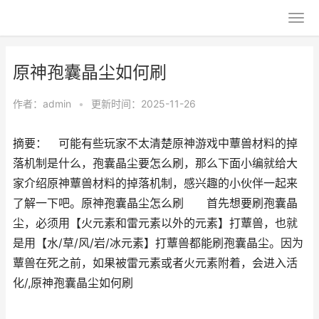
原神孢囊晶尘如何刷
作者：
admin
•
更新时间：2025-11-26
摘要： 可能有些玩家不太清楚原神游戏中蕈兽材料的掉
落机制是什么，孢囊晶尘要怎么刷，那么下面小编就给大
家介绍原神蕈兽材料的掉落机制，感兴趣的小伙伴一起来
了解一下吧。原神孢囊晶尘怎么刷 首先想要刷孢囊晶
尘，必须用【火元素和雷元素以外的元素】打蕈兽，也就
是用【水/草/风/岩/冰元素】打蕈兽都能刷孢囊晶尘。因为
蕈兽在死之前，如果被雷元素或者火元素附着，会进入活
化/,原神孢囊晶尘如何刷