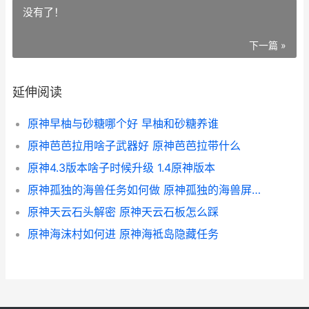
没有了！
下一篇 »
延伸阅读
原神早柚与砂糖哪个好 早柚和砂糖养谁
原神芭芭拉用啥子武器好 原神芭芭拉带什么
原神4.3版本啥子时候升级 1.4原神版本
原神孤独的海兽任务如何做 原神孤独的海兽屏障进不去_2
原神天云石头解密 原神天云石板怎么踩
原神海沫村如何进 原神海袛岛隐藏任务