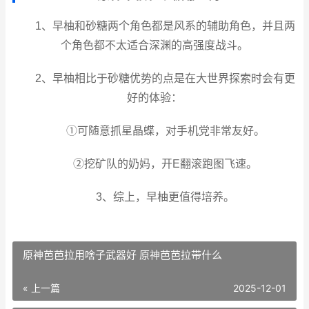
1、早柚和砂糖两个角色都是风系的辅助角色，并且两
个角色都不太适合深渊的高强度战斗。
2、早柚相比于砂糖优势的点是在大世界探索时会有更
好的体验：
①可随意抓星晶蝶，对手机党非常友好。
②挖矿队的奶妈，开E翻滚跑图飞速。
3、综上，早柚更值得培养。
原神芭芭拉用啥子武器好 原神芭芭拉带什么
« 上一篇
2025-12-01