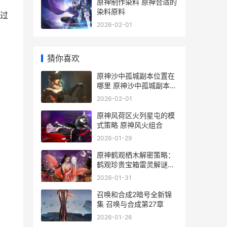
原神制作染料 原神合适的
染料原料
过
2026-02-01
猜你喜欢
原神沙中孤城副本位置在
哪里 原神沙中孤城副本怎
么打
2026-02-01
原神风荷区火列星屯的模
式策略 原神风火组合
2026-01-29
原神鹤观栖木解密策略：
鹤观珍贵宝箱雷灵解谜步
骤及水位下降方式[多图]
2026-01-31
原神鹤观栖木解谜
召唤和合成2暗号全新锦
集 召唤与合成第27章
2026-01-26