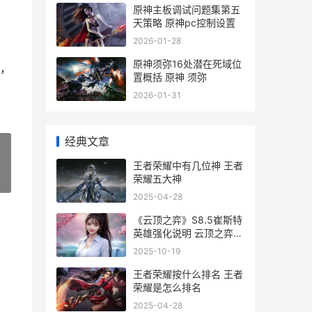
原神主板调试问题集第五
天策略 原神pc控制设置
2026-01-28
原神须弥16处潜在死域位
，
置概括 原神 须弥
2026-01-31
经典文章
王者荣耀中有几位神 王者
荣耀五大神
»
2025-04-28
《云顶之弈》S8.5崔斯特
英雄强化说明 云顶之弈
s8.5
2025-10-19
王者荣耀按什么排名 王者
荣耀是怎么排名
2025-04-28