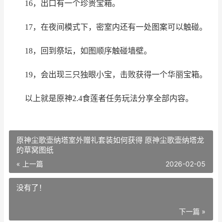
16，出口有一个珍贵宝箱。
17，在夜间模式下，密室内还有一处图案可以触碰。
18，回到祭坛，如图顺序触碰墙壁。
19，会出现三只独眼小宝，击败获得一个华丽宝箱。
以上就是原神2.4食莲者任务玩法分享全部内容。
原神尘歌壶纳塔室外赠礼套装如何获得 原神尘歌壶纳塔龙
的草窝图纸
« 上一篇
2026-02-05
没有了！
下一篇 »