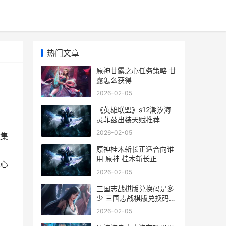
热门文章
原神甘露之心任务策略 甘
露怎么获得
2026-02-05
《英雄联盟》s12潮汐海
灵菲兹出装天赋推荐
2026-02-05
集
原神桂木斩长正适合向谁
：
用 原神 桂木斩长正
之心
2026-02-05
三国志战棋版兑换码是多
少 三国志战棋版兑换码在
哪输入
2026-02-05