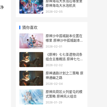
原神海岛大水泡在哪里里
原神海岛大水泡机关
个净
2026-02-05
猜你喜欢
原神沙中孤城副本位置在
哪里 原神沙中孤城副本怎
么打
2026-02-01
《原神》七七圣遗物词条
组合主推概括 原神七七圣
遗物在哪刷
2026-02-02
原神通路计划之二策略 原
神通幽之路
2026-02-04
原神风荷区火列星屯的模
式策略 原神风火组合
2026-01-29