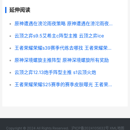
延伸阅读
原神遭遇在滂沱雨夜策略 原神遭遇在滂沱雨夜怎么打
云顶之弈s9.5艾希主c阵型主推 云顶之弈ice
王者荣耀荣耀s39赛季代练去哪找 王者荣耀荣耀s36赛季更新时间
原神深境螺旋主推阵型 原神深境螺旋所有奖励
云顶之弈12.13炮手阵型主推 s1云顶火炮
王者荣耀荣耀S25赛季的赛季皮肤曝光 王者荣耀荣耀之章
Copyright © 2024 All Rights Reserved.
沪ICP备2024105632号
XML地图