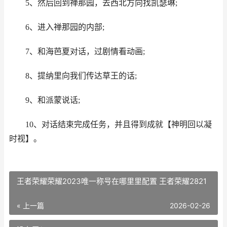
5、然后回到禅那园，去西北方向找凯瑟琳;
6、进入禅那园的内部;
7、和海芭夏对话，过剧情看动画;
8、提纳里向我们传达草王的话;
9、和派蒙说话;
10、对话结束完成任务，并且得到成就【神明回以凝
时视】。
王者荣耀荣耀2023唯一称号在哪里里配置 王者荣耀2821
« 上一篇
2026-02-26