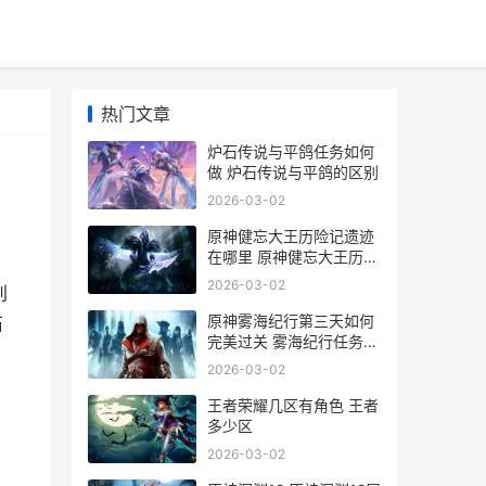
热门文章
炉石传说与平鸽任务如何
做 炉石传说与平鸽的区别
2026-03-02
原神健忘大王历险记遗迹
在哪里 原神健忘大王历险
记火把顺序
2026-03-02
别
原神雾海纪行第三天如何
石
完美过关 雾海纪行任务怎
么触发
2026-03-02
王者荣耀几区有角色 王者
多少区
2026-03-02