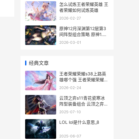
怎么试炼王者荣耀英雄 王
者荣耀如何试炼英雄
2026-02-27
原神12月深渊第12层第3
间阵型组合策略 原神1.4
深渊12层阵容
2026-03-01
经典文章
王者荣耀荣耀s38上路英
雄哪个强 王者荣耀荣耀水
晶多少次必出
2026-02-24
云顶之弈s11青花瓷寒冰
阵型装备组合 云顶之弈
s11青花神谕
2025-07-10
LOL lol是什么意思_8
2025-06-07