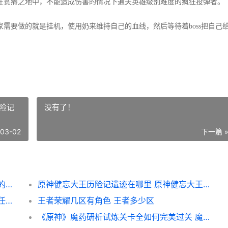
贫瘠之地中，不能造成伤害的情况下通关英雄级别难度的疯狂投弹者。
要做的就是挂机，使用奶来维持自己的血线，然后等待着boss把自己
险记
没有了！
-03-02
下一篇 
炉石传说与平鸽任务如何做 炉石传说与平鸽的区别
原神健忘大王历险记遗迹在哪里 原神健忘大王历险记火把顺序
原神雾海纪行第三天如何完美过关 雾海纪行任务怎么触发
王者荣耀几区有角色 王者多少区
《原神》魔药研析试炼关卡全如何完美过关 魔药室在哪