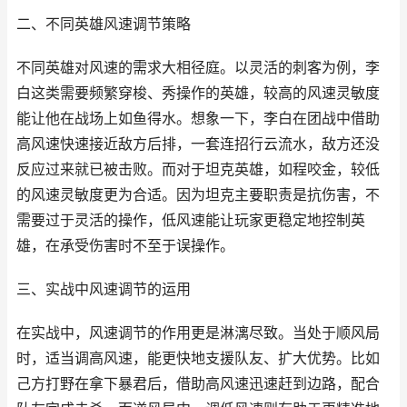
二、不同英雄风速调节策略
不同英雄对风速的需求大相径庭。以灵活的刺客为例，李
白这类需要频繁穿梭、秀操作的英雄，较高的风速灵敏度
能让他在战场上如鱼得水。想象一下，李白在团战中借助
高风速快速接近敌方后排，一套连招行云流水，敌方还没
反应过来就已被击败。而对于坦克英雄，如程咬金，较低
的风速灵敏度更为合适。因为坦克主要职责是抗伤害，不
需要过于灵活的操作，低风速能让玩家更稳定地控制英
雄，在承受伤害时不至于误操作。
三、实战中风速调节的运用
在实战中，风速调节的作用更是淋漓尽致。当处于顺风局
时，适当调高风速，能更快地支援队友、扩大优势。比如
己方打野在拿下暴君后，借助高风速迅速赶到边路，配合