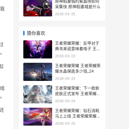
原神稻妻城的紫晶块如何
采集快 原神稻妻城是什么
我
2026-05-25
猜你喜欢
王者荣耀荣耀：反甲对于
过
典韦来说意味着啥子 王者
。
荣耀荣耀水晶保底多少
2026-05-23
王者荣耀荣耀 王者荣耀荣
起
耀水晶保底多少钱_24
2026-05-23
王者荣耀荣耀：下一款新
组
皮肤正式宣布 王者荣耀荣
。
耀称号哪个含金量最高_1
2026-05-24
还
王者荣耀荣耀：钻石消耗
马上上线 王者荣耀荣耀典
藏皮肤排名
2026-05-25