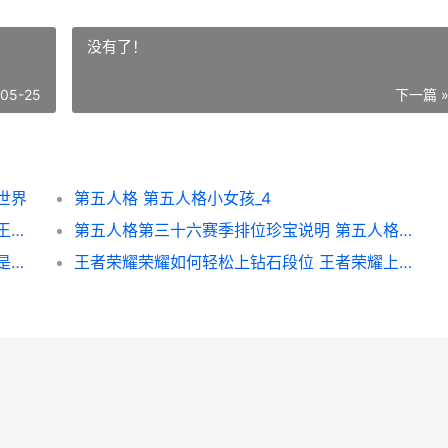
没有了！
-05-25
下一篇 
世界
第五人格 第五人格小女孩_4
王者荣耀荣耀九尾祈愿大圣娶亲多少钱 荣耀王者9
第五人格第三十六赛季排位珍宝说明 第五人格第三十八赛季什么时候开始
原神稻妻城的紫晶块如何采集快 原神稻妻城是什么
王者荣耀荣耀如何轻松上钻石段位 王者荣耀上荣耀的技巧