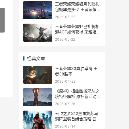
王者荣耀荣耀银月苍狼礼
包概率是多少 王者荣耀银
子
2026-05-22
王者荣耀荣耀妲己礼貌相
»
迎ACT如何获得 荣耀妲己
图片
2026-05-22
经典文章
王者荣耀33算胜率吗 王
者38胜率
2025-04-28
《原神》扭曲幽域邪从之
境特征解析 原神新活动扭
曲幽域
2025-06-26
云顶之弈S12黑血复苏乌
鸦阵型装备组合策略 云顶
黑吸血
2026-03-14