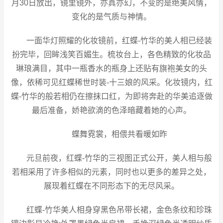
月30日放出，镜里镜外，亦真亦幻，不变的是绝美风情，
变化的是气质与神情。
一面华灯照耀的化妆镜前，红蝶-竹华的美人相已经装
扮完毕，回眸浅笑百媚生。梳妆台上，各色精致的化妆品
琳琅满目，其中一瓶香水的瓶身上还贴有旗袍美女的头
像，依稀可见红蝶稀世时装-十三娘的风采。化妆镜内，红
蝶-竹华的般若相仍在擦抹口红，为即将奔赴的华美追逐做
最后准备，娇艳欲滴的色泽暗藏着她的心声。
蝶舞霓裳，相偎共看暖如昨
元旦前夜，红蝶-竹华的三视图正式公开，美人相与般
若相采用了许多相似的元素，同时也以更多的差异之处，
展现着红蝶在不同形态下的无尽风采。
红蝶-竹华美人相身穿黑色吊带长裙，金色条纹和珍珠