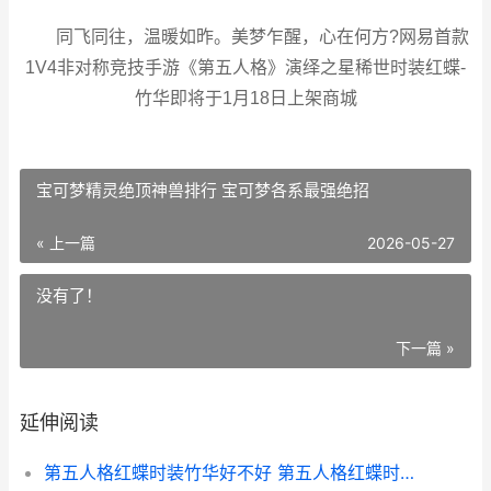
同飞同往，温暖如昨。美梦乍醒，心在何方?网易首款
1V4非对称竞技手游《第五人格》演绎之星稀世时装红蝶-
竹华即将于1月18日上架商城
宝可梦精灵绝顶神兽排行 宝可梦各系最强绝招
« 上一篇
2026-05-27
没有了！
下一篇 »
延伸阅读
第五人格红蝶时装竹华好不好 第五人格红蝶时空之影联合狩猎