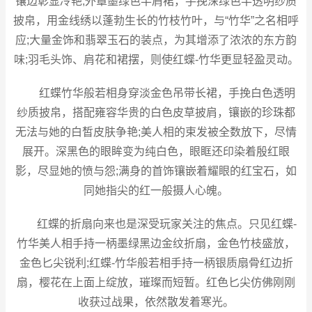
镶边彰显冷艳;外罩墨绿色半肩裙，手挽深绿色半透明纱质
披帛，用金线绣以蓬勃生长的竹枝竹叶，与“竹华”之名相呼
应;大量金饰和翡翠玉石的装点，为其增添了浓浓的东方韵
味;羽毛头饰、肩花和裙摆，则使红蝶-竹华更显轻盈灵动。
红蝶竹华般若相身穿淡金色吊带长裙，手挽白色透明
纱质披帛，搭配雍容华贵的白色皮草披肩，镶嵌的珍珠都
无法与她的白皙皮肤争艳;美人相的束发被全数放下，尽情
展开。深黑色的眼眸变为纯白色，眼眶还印染着殷红眼
影，尽显她的愤与怨;满身的首饰镶嵌着耀眼的红宝石，如
同她指尖的红一般摄人心魄。
红蝶的折扇向来也是深受玩家关注的焦点。只见红蝶-
竹华美人相手持一柄墨绿黑边金纹折扇，金色竹枝盛放，
金色匕尖锐利;红蝶-竹华般若相手持一柄银质扇骨红边折
扇，樱花在上面上绽放，璀璨而短暂。红色匕尖仿佛刚刚
收获过战果，依然散发着寒光。