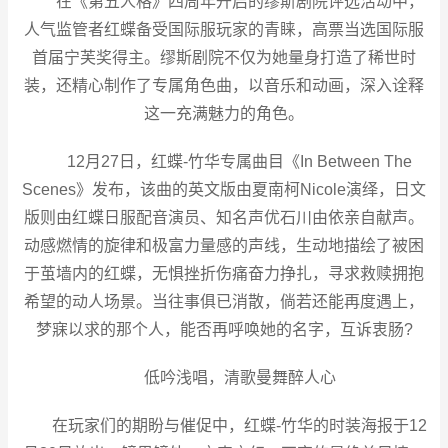
在《第五人格》四周年开启的缪斯剧院评选活动中，
人气监管者红蝶备受国际服玩家的青睐，高票当选国际服
首届宁芙奖得主。缪斯剧院不仅为她量身打造了稀世时
装，还精心制作了专属角色曲，以音乐和动画，深入诠释
这一充满魅力的角色。
12月27日，红蝶-竹华专属曲目《In Between The
Scenes》发布，该曲的英文版由夏南柯Nicole演绎，日文
版则由红蝶日服配音演员、知名声优石川由依亲自献声。
动感燃情的旋律和极富力量感的声线，生动地描绘了被困
于茧墙内的红蝶，无惧挫折伤痛奋力挣扎，寻求救赎拥抱
希望的动人场景。当往事俱已消散，倘若还能再度遇上，
梦寐以求的那个人，能否再呼唤她的名字，互诉衷肠?
低吟浅唱，清歌曼舞醉人心
在玩家们的期盼与催促中，红蝶-竹华的时装海报于12