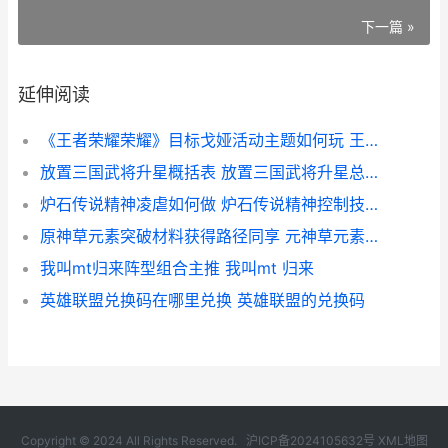
下一篇 »
延伸阅读
《王者荣耀荣耀》目标戈娅活动主题如何玩 王者荣耀荣耀黄金是什么段位
放置三国武将升星概括表 放置三国武将升星总需要多少本体
炉石传说精神凌虐如何做 炉石传说精神控制技师台词
原神草元素突破材料获得路径同享 元神草元素人物
我叫mt归来阵型组合主推 我叫mt 归来
英雄联盟兑换码在哪里兑换 英雄联盟的兑换码
Copyright © 2024 All Rights Reserved.
沪ICP备2024105632号
XML地图