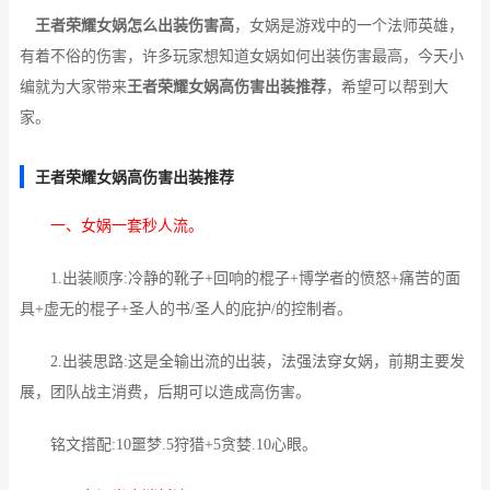
王者荣耀女娲怎么出装伤害高
，女娲是游戏中的一个法师英雄，
有着不俗的伤害，许多玩家想知道女娲如何出装伤害最高，今天小
编就为大家带来
王者荣耀女娲高伤害出装推荐
，希望可以帮到大
家。
王者荣耀女娲高伤害出装推荐
一、女娲一套秒人流。
1.出装顺序:冷静的靴子+回响的棍子+博学者的愤怒+痛苦的面
具+虚无的棍子+圣人的书/圣人的庇护/的控制者。
2.出装思路:这是全输出流的出装，法强法穿女娲，前期主要发
展，团队战主消费，后期可以造成高伤害。
铭文搭配:10噩梦.5狩猎+5贪婪.10心眼。