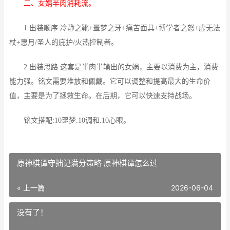
二、女娲半肉消耗流。
1.出装顺序:冷静之靴+噩梦之牙+痛苦面具+博学者之怒+虚无法
杖+惠月/圣人的庇护/火热控制者。
2.出装思路:这套是半肉半输出的女娲，主要以消费为主，消费
能力强。铭文需要堆放和佩戴。它可以调整和提高最大的生命价
值，主要是为了拯救生命。在后期，它可以快速支持战场。
铭文搭配:10噩梦.10调和.10心眼。
原神棋谭守拙记满分策略 原神棋谭怎么过
« 上一篇
2026-06-04
没有了！