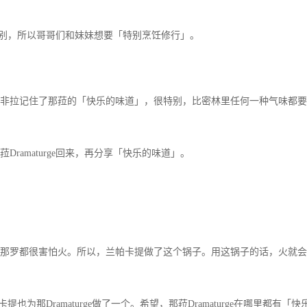
很特别，所以哥哥们和妹妹想要「特别烹饪修行」。
拉记住了那菈的「快乐的味道」，很特别，比密林里任何一种气味都要
amaturge回来，再分享「快乐的味道」。
罗都很害怕火。所以，兰帕卡提做了这个锅子。用这锅子的话，火就会
也为那Dramaturge做了一个。希望，那菈Dramaturge在哪里都有「快