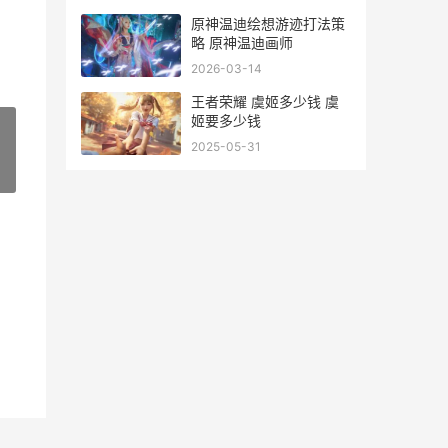
原神温迪绘想游迹打法策
略 原神温迪画师
2026-03-14
王者荣耀 虞姬多少钱 虞
姬要多少钱
2025-05-31
»