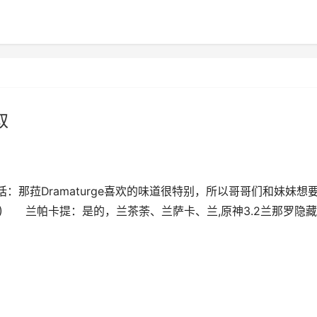
取
那菈Dramaturge喜欢的味道很特别，所以哥哥们和妹妹想
) 兰帕卡提：是的，兰茶荼、兰萨卡、兰,原神3.2兰那罗隐