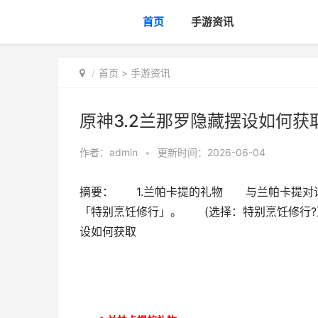
首页
手游资讯
首页
>
手游资讯
原神3.2兰那罗隐藏摆设如何获
作者：
admin
•
更新时间：2026-06-04
摘要： 1.兰帕卡提的礼物 与兰帕卡提对话：
「特别烹饪修行」。 (选择：特别烹饪修行?
设如何获取