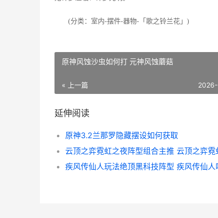
(分类：室内-摆件-器物-「歌之铃兰花」)
原神风蚀沙虫如何打 元神风蚀蘑菇
« 上一篇
2026-
延伸阅读
原神3.2兰那罗隐藏摆设如何获取
疾风传仙人玩法绝顶黑科技阵型 疾风传仙人