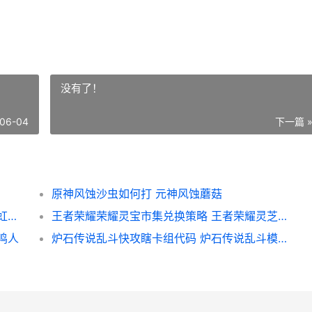
没有了！
06-04
下一篇 
原神风蚀沙虫如何打 元神风蚀蘑菇
云顶之弈霓虹之夜阵型组合主推 云顶之弈霓虹之夜什么时候出的
王者荣耀荣耀灵宝市集兑换策略 王者荣耀灵芝是什么
鸣人
炉石传说乱斗快攻瞎卡组代码 炉石传说乱斗模式玩法