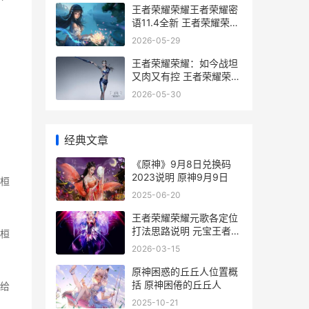
王者荣耀荣耀王者荣耀密
语11.4全新 王者荣耀荣耀
王者图片
2026-05-29
王者荣耀荣耀：如今战坦
又肉又有控 王者荣耀荣耀
之章
2026-05-30
经典文章
《原神》9月8日兑换码
2023说明 原神9月9日
桓
2025-06-20
王者荣耀荣耀元歌各定位
打法思路说明 元宝王者荣
桓
耀
2026-03-15
原神困惑的丘丘人位置概
括 原神困倦的丘丘人
给
2025-10-21