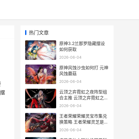
热门文章
原神3.2兰那罗隐藏摆设
如何获取
2026-06-04
原神风蚀沙虫如何打 元神
风蚀蘑菇
2026-06-04
要
云顶之弈霓虹之夜阵型组
藏摆
合主推 云顶之弈霓虹之夜
什么时候出的
2026-06-04
王者荣耀荣耀灵宝市集兑
换策略 王者荣耀灵芝是什
么
2026-06-04