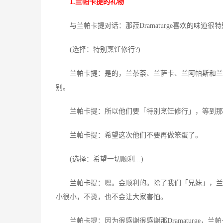
1.兰帕卡提的礼物
与兰帕卡提对话：那菈Dramaturge喜欢的味道
(选择：特别烹饪修行?)
兰帕卡提：是的，兰茶荼、兰萨卡、兰阿帕斯和兰非
别。
兰帕卡提：所以他们要「特别烹饪修行」，等到那菈Dr
兰帕卡提：希望这次他们不要再做笨蛋了。
(选择：希望一切顺利...)
兰帕卡提：嗯。会顺利的。除了我们「兄妹」，兰那
小很小，不烫，也不会让大家害怕。
兰帕卡提：因为很感谢很感谢那Dramaturge，兰帕卡提