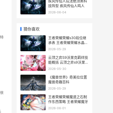
疾风传仙人玩法绝顶黑科
技阵型 疾风传仙人鸣人
2026-06-04
猜你喜欢
特
王者荣耀荣耀s30段位继
承表 王者荣耀荣耀水晶多
少次必出
2026-05-29
云顶之弈S9沃里克羁绊技
能概括 云顶之弈s9沃里克
主c阵容
2026-05-30
《魔兽世界》奇美拉位置
魔兽奇趣百科
2026-05-29
很
王者荣耀荣耀魔道之石制
作东西策略 王者荣耀魔牙
2026-06-01
乐