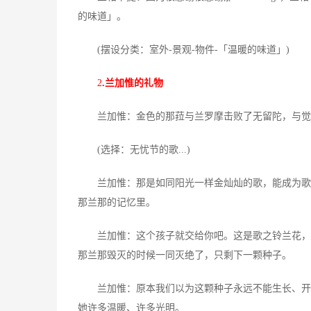
的味道」。
(摆设分类：室外-景观-物件-「温暖的味道」)
2
.兰加惟的礼物
兰加惟：金色的那菈与兰罗摩击败了无留陀，与觉王树
(选择：无忧节的歌...)
兰加惟：那是如同阳光一样金灿灿的歌，能成为歌里
那兰那的记忆里。
兰加惟：这个孩子就交给你吧。这是歌之铃兰花，喜
那兰那毁灭的时候一同灭绝了，只剩下一颗种子。
兰加惟：原本我们以为这颗种子永远不能生长、开花
她许多温暖、许多光明。