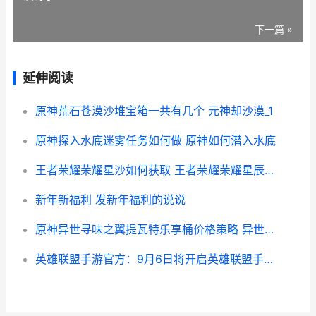
下一篇 »
延伸阅读
原神荒石苍漠沙堆宝箱一共有几个 元神却沙漠_1
原神探入水底迷雾任务如何做 原神如何潜入水底
王者荣耀荣耀星沙如何获取 王者荣耀荣耀星辰之力有什么条件
新年新福利 发新年福利的说说
原神异世寻味之翼提瓦特乐享桶价格策略 异世寻味食谱
英雄联盟手游官方：9月6日将开启英雄联盟手游职业资格赛