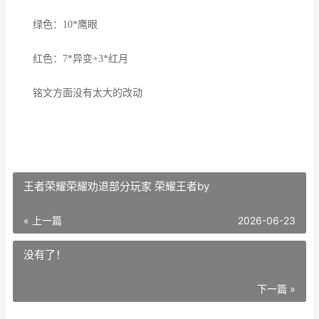
绿色：10*鹰眼
红色：7*异变+3*红月
铭文方面没有太大的改动
王者荣耀荣耀劝退部分玩家 荣耀王者by
« 上一篇
2026-06-23
没有了！
下一篇 »