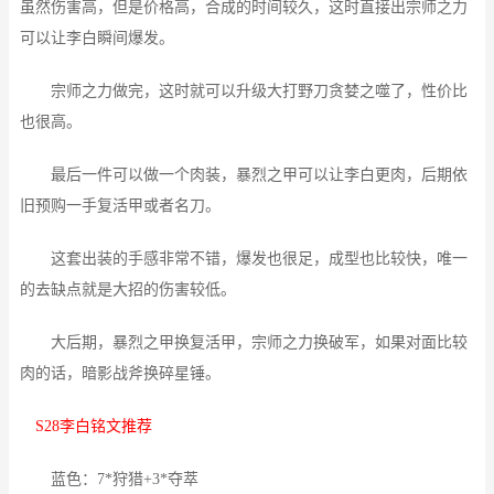
虽然伤害高，但是价格高，合成的时间较久，这时直接出宗师之力
可以让李白瞬间爆发。
宗师之力做完，这时就可以升级大打野刀贪婪之噬了，性价比
也很高。
最后一件可以做一个肉装，暴烈之甲可以让李白更肉，后期依
旧预购一手复活甲或者名刀。
这套出装的手感非常不错，爆发也很足，成型也比较快，唯一
的去缺点就是大招的伤害较低。
大后期，暴烈之甲换复活甲，宗师之力换破军，如果对面比较
肉的话，暗影战斧换碎星锤。
S28李白铭文推荐
蓝色：7*狩猎+3*夺萃