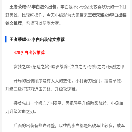
王者荣耀s28李白怎么出装
，李白是不少玩家比较喜欢玩的一个打
野英雄，比较吃操作，今天小编就为大家带来
王者荣耀s28李白出装
铭文推荐
，希望可以帮到大家。
王者荣耀s28李白出装铭文推荐
S28李白出装推荐
贪婪之噬+急速之靴+暗影战斧+泣血之刃+宗师之力+暴烈之甲
开局的出装顺序没有太大的变化，小打野刀出门，接着草鞋、
升级二级打野刀追击刀锋、升级攻速鞋。
接着先出一个吸血刀+陨星，再把陨星升级暗影战斧，小吸血
刀升级泣血之刃。
后面的出装有些许调整，以往的李白都是出破军比较多，破军