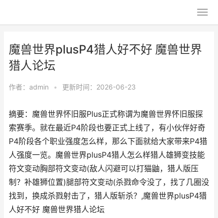
魔兽世界plusP4猎人好不好 魔兽世界
猎人论坛
作者：
admin
•
更新时间：2026-06-23
摘要：魔兽世界怀旧服Plus正式称谓为魔兽世界怀旧服探
索赛季。就在最近P4阶段也要正式上线了，有小伙伴好奇
P4阶段各个职业强度怎么样，那么下面就给大家带来P4猎
人强度一览。魔兽世界plusP4猎人怎么样猎人雄狮变技能
符文变动胸部符文变动(敌人闪避可以打猫鼬，猎人版压
制？补雄狮位置)腿部符文变动(杀戮命令没了，找了几圈没
找到，换成杀戮射击了，猎人版斩杀？,魔兽世界plusP4猎
人好不好 魔兽世界猎人论坛