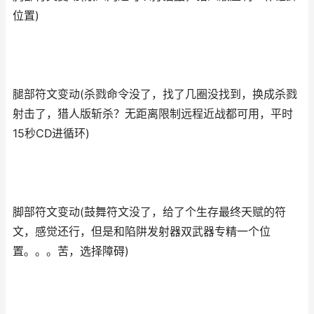
位置)
腿部符文变动(杀戮命令没了，找了几圈没找到，换成杀戮
射击了，猎人版斩杀？无距离限制远程近战都可用，平时
15秒CD进循环)
脚部符文变动(鼓舞符文没了，给了个生存最终天赋的符
文，感觉还行，但是和陷阱发射器双武器专精一个位
置。。。苦，选择障碍)