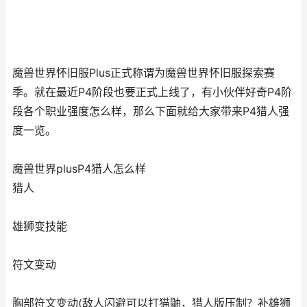
魔兽世界怀旧服Plus正式称谓为魔兽世界怀旧服探索赛
季。就在最近P4阶段也要正式上线了，有小伙伴好奇P4阶
段各个职业强度怎么样，那么下面就给大家带来P4猎人强
度一览。
魔兽世界plusP4猎人怎么样
猎人
雄狮变技能
符文变动
胸部符文变动(敌人闪避可以打猫鼬，猎人版压制？补雄狮