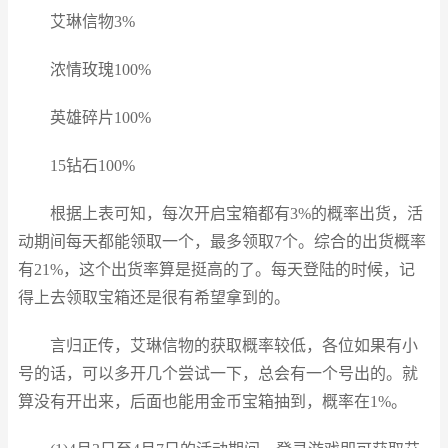
艾琳信物3%
浓情玫瑰100%
英雄碎片100%
15钻石100%
根据上表可知，每次开启宝箱都有3%的概率出货，活
动期间每天都能领取一个，最多领取7个。综合的出货概率
有21%，这个出货率算是挺高的了。每天登陆的时候，记
得上去领取宝箱还是很有希望拿到的。
言归正传，艾琳信物的获取概率较低，各位如果有小
号的话，可以多开几个尝试一下，总会有一个号出的。就
算没有开出来，后面也能用金币宝箱抽到，概率在1%。