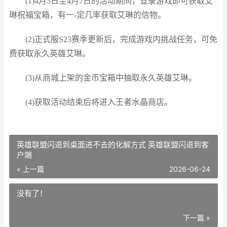
(1)4月3日至4月7日的活动期间，登录游戏即可获取艾
琳祝福宝箱，有一-定几率获取艾琳的信物。
(2)正式服S23赛季更新后，完成游戏内挑战任务，可免
费获取永久英雄艾琳。
(3)从商城上架的金币宝箱中抽取永久英雄艾琳。
(4)获取活动结束后将进入王者水晶商店。
英雄联盟闪退到桌面进不去的化解方式 英雄联盟闪退到客
户端
« 上一篇
2026-06-24
没有了！
下一篇 »