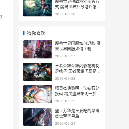
魔兽世界拒敌港外任务方
式 魔兽世界拒敌港外怎么
烧船
2026-06-28
以
。
猜你喜欢
魔兽世界国服如何退款 魔
兽世界国服如何下载
2026-06-27
王者荣耀荣耀闪影花机制
是啥子 王者荣耀闪现是哪
个图标
2026-06-28
精灵盛典黎明一亿钻石兑
换码 精灵盛典黎明一加
2026-06-22
盛世芳华楚王爱吃的菜谱
盛世芳华皇后
2026-06-24