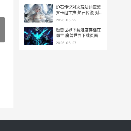
炉石传说对决玩法迪亚波
罗卡组主推 炉石传说 对
决模式 攻略
2026-05-29
魔兽世界下载进度存档在
哪里 魔兽世界下载页面
»
2026-06-27