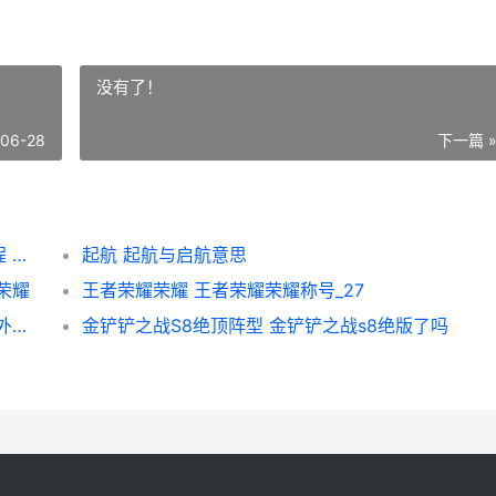
没有了！
-06-28
下一篇 
《英雄联盟手游》双城之战集卡活动图文教程 双城之战集卡活动攻略大全
起航 起航与启航意思
荣耀
王者荣耀荣耀 王者荣耀荣耀称号_27
魔兽世界拒敌港外任务方式 魔兽世界拒敌港外怎么烧船
金铲铲之战S8绝顶阵型 金铲铲之战s8绝版了吗