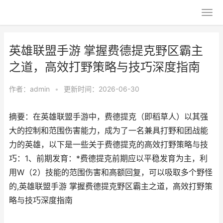
英雄联盟手游 掌握费德提克野区霸主
之道，高效打野策略与技巧深度指南
作者：
admin
•
更新时间：2026-06-30
摘要：在英雄联盟手游中，费德提克（即稻草人）以其强
大的控制和范围伤害能力，成为了一名兼具打野和团战能
力的英雄，以下是一些关于费德提克的高效打野策略与技
巧：1、前期发育：*费德提克前期应以平稳发育为主，利
用W（2）技能的范围伤害和高额回复，可以吸取多个野怪
的,英雄联盟手游 掌握费德提克野区霸主之道，高效打野策
略与技巧深度指南