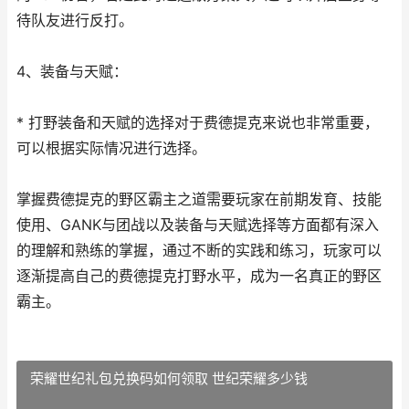
待队友进行反打。
4、装备与天赋：
* 打野装备和天赋的选择对于费德提克来说也非常重要，
可以根据实际情况进行选择。
掌握费德提克的野区霸主之道需要玩家在前期发育、技能
使用、GANK与团战以及装备与天赋选择等方面都有深入
的理解和熟练的掌握，通过不断的实践和练习，玩家可以
逐渐提高自己的费德提克打野水平，成为一名真正的野区
霸主。
荣耀世纪礼包兑换码如何领取 世纪荣耀多少钱