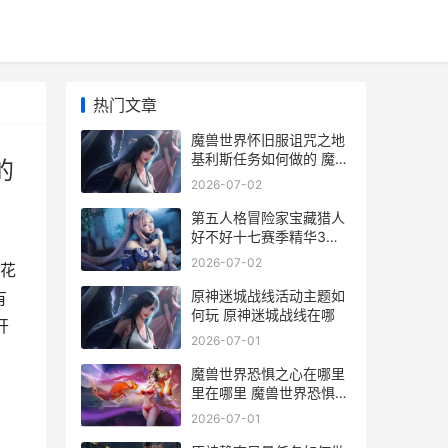
热门文章
魔兽世界怀旧服诅咒之地
基利斯任务如何做的 魔兽
的
世界怀旧服什么时候开的
2026-07-02
第五人格冒险家宝藏猎人
好不好十七赛季精华3冒
险家皮肤说明 第五人格冒
2026-07-02
花
险家怎么玩
原神迷城战线活动主题如
有
何玩 原神迷城战线在哪
开
2026-07-01
魔兽世界恐惧之心在哪里
里在哪里 魔兽世界恐惧之
心
2026-07-01