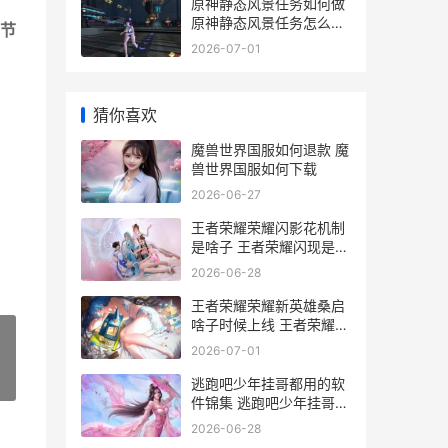
原神静态风景任务如何做
原神静态风景任务怎么做
节
攻略视频_1
2026-07-01
猜你喜欢
魔兽世界国服如何退款 魔
兽世界国服如何下载
2026-06-27
王者荣耀荣耀闪影花机制
是啥子 王者荣耀闪现是哪
个图标
2026-06-28
王者荣耀荣耀新英雄桑启
啥子时候上线 王者荣耀荣
耀新赛季什么开始
2026-07-01
»
逃跑吧少年挂哥都用的软
件锦集 逃跑吧少年挂哥菠
萝神
2026-06-28