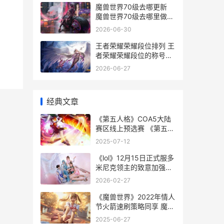
魔兽世界70级去哪更新
魔兽世界70级去哪里做任
务
2026-06-30
王者荣耀荣耀段位排列 王
者荣耀荣耀段位的称号哪
个好
2026-06-27
经典文章
《第五人格》COA5大陆
赛区线上预选赛 《第五人
格》官方网站
2025-07-12
《lol》12月15日正式服多
米尼克领主的致意加强概
括 10月12日英雄联盟
2026-02-27
《魔兽世界》2022年情人
节火箭速刷策略同享 魔兽
世界2025年6月商栈
2025-06-27