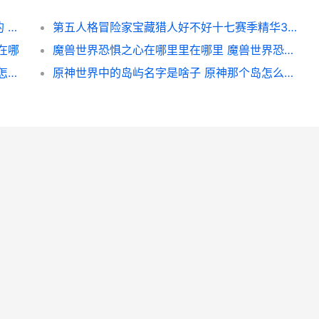
魔兽世界怀旧服诅咒之地基利斯任务如何做的 魔兽世界怀旧服什么时候开的
第五人格冒险家宝藏猎人好不好十七赛季精华3冒险家皮肤说明 第五人格冒险家怎么玩
在哪
魔兽世界恐惧之心在哪里里在哪里 魔兽世界恐惧之心
原神静态风景任务如何做 原神静态风景任务怎么做攻略视频_1
原神世界中的岛屿名字是啥子 原神那个岛怎么过去