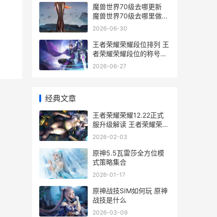
魔兽世界70级去哪更新
魔兽世界70级去哪里做任
务
2026-06-30
王者荣耀荣耀段位排列 王
者荣耀荣耀段位的称号哪
个好
2026-06-27
经典文章
王者荣耀荣耀12.22正式
服升级解读 王者荣耀荣耀
之章
2026-02-03
原神5.5瓦雷莎全方位模
式策略集合
2026-01-17
原神战技SIM如何玩 原神
战技是什么
2026-03-09