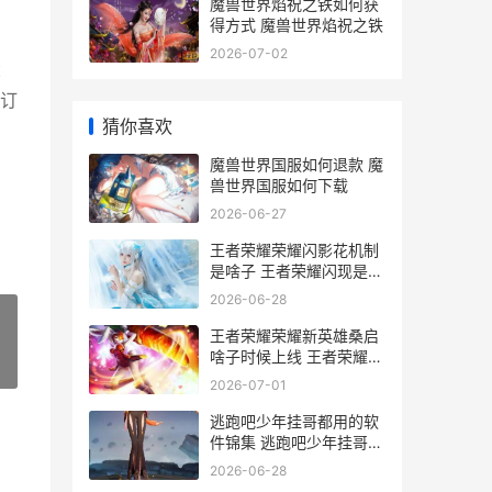
魔兽世界焰祝之铁如何获
得方式 魔兽世界焰祝之铁
2026-07-02
大
订
猜你喜欢
魔兽世界国服如何退款 魔
兽世界国服如何下载
2026-06-27
王者荣耀荣耀闪影花机制
是啥子 王者荣耀闪现是哪
个图标
2026-06-28
王者荣耀荣耀新英雄桑启
啥子时候上线 王者荣耀荣
»
耀新赛季什么开始
2026-07-01
逃跑吧少年挂哥都用的软
件锦集 逃跑吧少年挂哥菠
萝神
2026-06-28