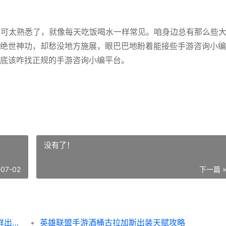
词那可太熟悉了，就像每天吃饭喝水一样常见。咱身边总有那么些
绝世神功，却愁没地方施展，眼巴巴地盼着能接些手游咨询小编
底该咋找正规的手游咨询小编平台。
没有了！
-07-02
下一篇 
王者荣耀荣耀代练平台2025年全新排行新鲜出炉~TOP1 王者荣耀荣耀代言人
英雄联盟手游酒桶古拉加斯出装天赋攻略