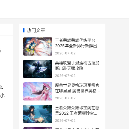
热门文章
王者荣耀荣耀代练平台
2025年全新排行新鲜出炉
言
~TOP1 王者荣耀荣耀代言
2026-07-02
人
英雄联盟手游酒桶古拉加
斯出装天赋攻略
2026-07-02
魔兽世界奥格瑞玛军需官
么
在哪里里 魔兽世界奥格瑞
小
玛怎么去巨龙群岛
2026-07-02
王者荣耀荣耀珍宝阁在哪
里2022 王者荣耀珍宝阁
在哪-
2026-07-02