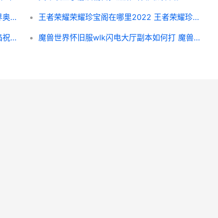
魔兽世界奥格瑞玛军需官在哪里里 魔兽世界奥格瑞玛怎么去巨龙群岛
王者荣耀荣耀珍宝阁在哪里2022 王者荣耀珍宝阁在哪-
魔兽世界焰祝之铁如何获得方式 魔兽世界焰祝之铁
魔兽世界怀旧服wlk闪电大厅副本如何打 魔兽世界怀旧服直升