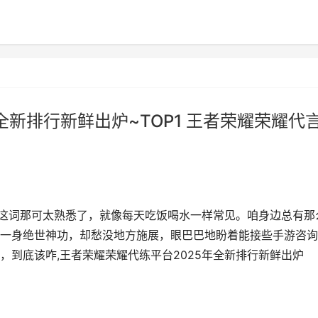
全新排行新鲜出炉~TOP1 王者荣耀荣耀代
”这词那可太熟悉了，就像每天吃饭喝水一样常见。咱身边总有那
一身绝世神功，却愁没地方施展，眼巴巴地盼着能接些手游咨询
，到底该咋,王者荣耀荣耀代练平台2025年全新排行新鲜出炉