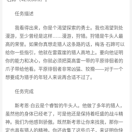
任务描述
我看得出来，你是个渴望探索的勇士。我也渴望到处
漫游，至少曾经是这样……漫游，狩猎。狩猎是牛头人最
高的荣誉。如果你真想走猎人这条路的话，梅洛·石蹄可以
给你一些指引，他就在雷霆崖的猎人高地上。要向他证明
你的能力和决心，你就必须把莫高雷一带的平原徘徊者的
爪子带给他看。平原徘徊者非常凶猛、狡猾——对于一个
想要成为猎手的年轻人来说再合适不过了。
任务完成
斯考恩·白云是个睿智的牛头人。他做了多年的猎人，
虽然他的身体已经老了，可是他还是保持着旺盛的战斗精
神。我们为他感到骄傲。既然斯考恩让你来找我，那你一
定也具有猎人的精神。你还收集了这些爪子，来证明你快