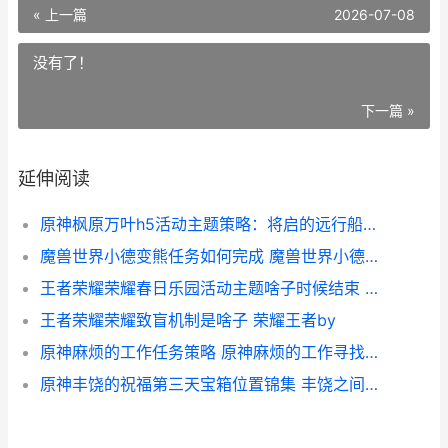
« 上一篇
2026-07-08
没有了！
下一篇 »
延伸阅读
原神枫原万叶h5活动主题策略：将启的远行船只建造奖励总汇[多图] 原神枫原万叶化身大佐
魔兽世界小德变熊任务如何完成 魔兽世界小德变身宏
王者荣耀荣耀春日乐园活动主题啥子时候结束 王者荣耀荣耀春节登录不了
王者荣耀荣耀致盲机制是啥子 荣耀王者by
原神麻烦的工作任务策略 原神麻烦的工作寻找元素痕迹在哪
原神丰饶的祝福第三天宝箱位置锦集 丰饶之间经验有必要拿吗