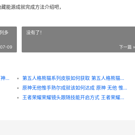
隐藏能源成就完成方法介绍吧，
列多
没有了！
-07-09
下一篇 
《原神》4.4后备非隐藏能源成就完成方式 原神后期效果对比图
第五人格熊猫系列皮肤如何获取 第五人格熊猫系列多少回声
原神无他惟手熟尔成就该如何达成 原神 无他 惟手熟尔
王者荣耀荣耀镜头跟随技能开启方式 王者荣耀镜讲解