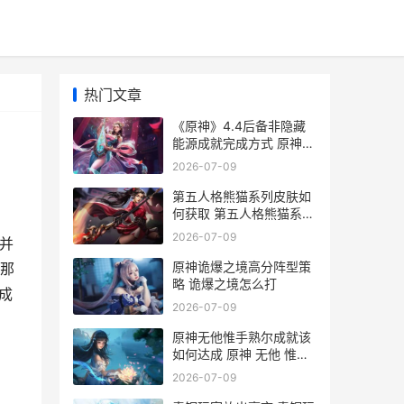
热门文章
《原神》4.4后备非隐藏
能源成就完成方式 原神后
期效果对比图
2026-07-09
第五人格熊猫系列皮肤如
何获取 第五人格熊猫系列
多少回声
2026-07-09
并
原神诡爆之境高分阵型策
那
略 诡爆之境怎么打
成
2026-07-09
原神无他惟手熟尔成就该
如何达成 原神 无他 惟手
熟尔
2026-07-09