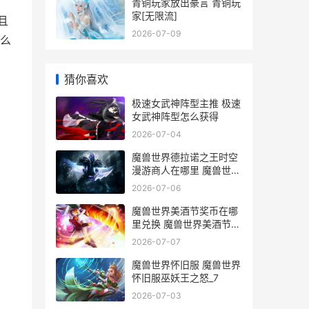
青铜玩家放出豪言 青铜玩
家[无限流]
且
2026-07-09
么
猜你喜欢
极速女武神阵型主推 极速
女武神阵型怎么获得
2026-07-04
魔兽世界德拉诺之王时空
漫游商人在哪里 魔兽世界
德拉诺出生并长大的角色
2026-07-06
魔兽世界美酒节奖币在哪
里兑换 魔兽世界美酒节活
动时间
2026-07-07
魔兽世界怀旧服 魔兽世界
怀旧服巫妖王之怒_7
2026-07-03