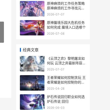
原神麻烦的工作任务策略
原神麻烦的工作寻找元素
痕迹在哪
2026-07-07
原神蜃境乐园大危机任务
如何完成 蜃境入口选哪个
2026-07-08
»
经典文章
《云顶之弈》黎明屠龙如
何玩 云顶之弈最新阵容
11.9黎明
2025-07-07
王者荣耀如何控制贪玩 王
者荣耀是如何控制你的胜
率的
2025-04-28
炉石传说回归职业如何选
炉石传说 回归
2026-06-03