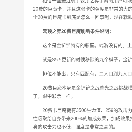
相信一些最近玩了云顶之弈手游的用户可能
20费的巨魔卡，并且这张卡的强度是非常的大
个20费的巨魔卡到底是怎么一回事呢，现在就
云顶之弈20费巨魔刷新条件说明：
这个是金铲铲特有的彩蛋。端游没有的。上
就是S5.5更新的时候移除的九个棋子，金
排位不能出，只有匹配有，二人口到九人口
20费巨魔本身是金铲铲之战暮光之战挑战
了，跟中彩票一样。
20费卡巨魔拥有3500生命值、259的
性吸取给自身带来200%的加成效果，加成效果
身的攻击力也不低，强度是非常之高的。