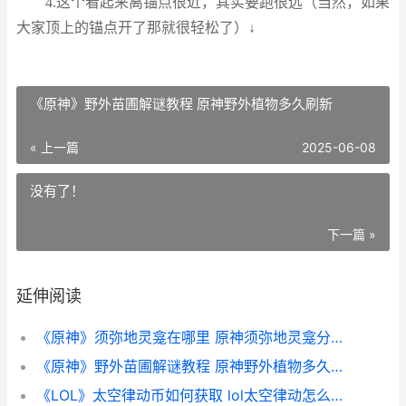
4.这个看起来离锚点很近，其实要跑很远（当然，如果
大家顶上的锚点开了那就很轻松了）↓
《原神》野外苗圃解谜教程 原神野外植物多久刷新
« 上一篇
2025-06-08
没有了！
下一篇 »
延伸阅读
《原神》须弥地灵龛在哪里 原神须弥地灵龛分布图_1
《原神》野外苗圃解谜教程 原神野外植物多久刷新
《LOL》太空律动币如何获取 lol太空律动怎么选阵营