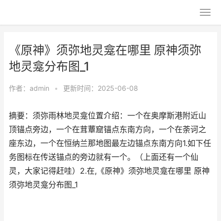
《原神》须弥地灵龛在哪里 原神须弥
地灵龛分布图_1
作者：
admin
•
更新时间：2025-06-08
摘要：须弥雨林地灵龛位置介绍：一个在奥摩斯港附近山
顶锚点旁边，一个在茸蕈窟锚点东南方向，一个在荼诃之
座东边，一个在恒纳兰那地图最左边锚点东南方向1.如下任
务图标在传送锚点的旁边就有一个。（上面还有一个仙
灵，大家记得赶哇）2.在,《原神》须弥地灵龛在哪里 原神
须弥地灵龛分布图_1