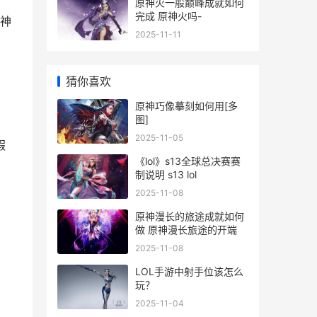
原神火一般巅峰成就如何
完成 原神火吗-
神
2025-11-11
猜你喜欢
原神巧像摹刻如何用[多
图]
2025-11-05
假
《lol》s13全球总决赛赛
制说明 s13 lol
2025-11-08
原神漫长的旅途成就如何
做 原神漫长旅途的开端
2025-11-08
LOL手游中射手位该怎么
玩？
2025-11-04