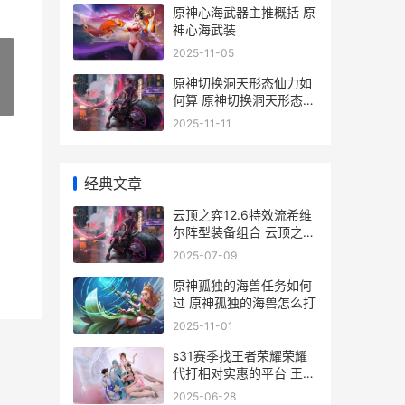
原神心海武器主推概括 原
神心海武装
2025-11-05
原神切换洞天形态仙力如
»
何算 原神切换洞天形态后
摆设还在吗
2025-11-11
经典文章
云顶之弈12.6特效流希维
尔阵型装备组合 云顶之弈
特性表
2025-07-09
原神孤独的海兽任务如何
过 原神孤独的海兽怎么打
2025-11-01
s31赛季找王者荣耀荣耀
代打相对实惠的平台 王者
荣耀s3到s21赛季皮肤有
2025-06-28