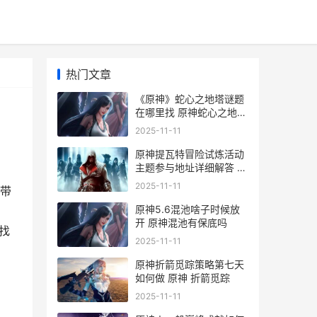
热门文章
《原神》蛇心之地塔谜题
在哪里找 原神蛇心之地地
下闸门怎么开
2025-11-11
原神提瓦特冒险试炼活动
主题参与地址详细解答 原
神提瓦特冒险试炼
2025-11-11
带
原神5.6混池啥子时候放
开 原神混池有保底吗
找
2025-11-11
原神折箭觅踪策略第七天
如何做 原神 折箭觅踪
2025-11-11