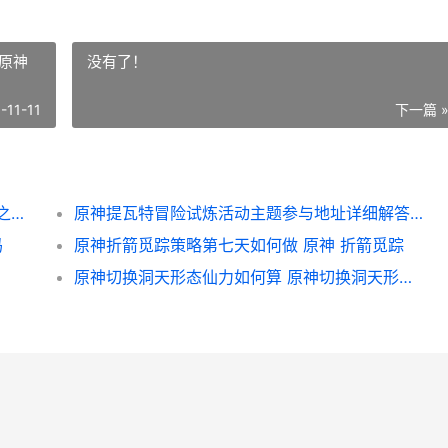
原神
没有了！
-11-11
下一篇 
《原神》蛇心之地塔谜题在哪里找 原神蛇心之地地下闸门怎么开
原神提瓦特冒险试炼活动主题参与地址详细解答 原神提瓦特冒险试炼
吗
原神折箭觅踪策略第七天如何做 原神 折箭觅踪
原神切换洞天形态仙力如何算 原神切换洞天形态后摆设还在吗