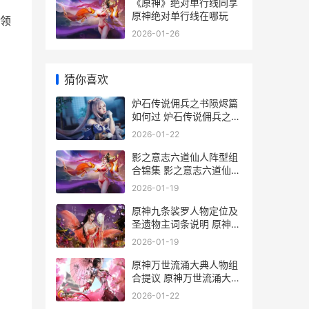
《原神》绝对单行线同享
原神绝对单行线在哪玩
领
2026-01-26
。
猜你喜欢
炉石传说佣兵之书陨烬篇
如何过 炉石传说佣兵之书
奖励
2026-01-22
影之意志六道仙人阵型组
合锦集 影之意志六道仙人
游戏介绍
2026-01-19
原神九条裟罗人物定位及
圣遗物主词条说明 原神九
条裟罗位置
2026-01-19
原神万世流涌大典人物组
合提议 原神万世流涌大典
突破材料
2026-01-22