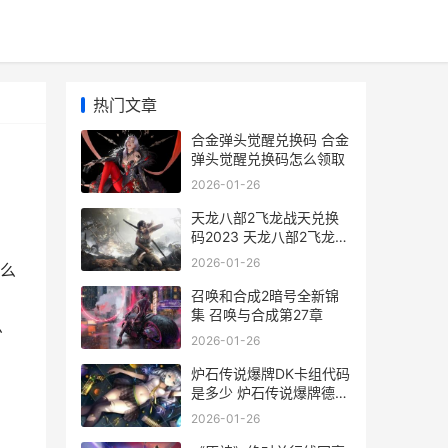
热门文章
合金弹头觉醒兑换码 合金
弹头觉醒兑换码怎么领取
2026-01-26
天龙八部2飞龙战天兑换
码2023 天龙八部2飞龙战
天哪个职业厉害
2026-01-26
么
召唤和合成2暗号全新锦
集 召唤与合成第27章
么
2026-01-26
炉石传说爆牌DK卡组代码
是多少 炉石传说爆牌德三
个乐队谁最厉害
2026-01-26