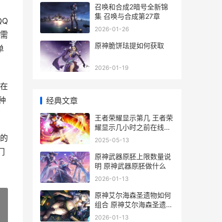
召唤和合成2暗号全新锦
集 召唤与合成第27章
Q
2026-01-26
需
原神脆饼珐提如何获取
单
2026-01-19
在
种
经典文章
王者荣耀显示第几 王者荣
耀显示几小时之前在线什
么意思
的
2025-05-13
门
原神武器原胚上限数量说
明 原神武器原胚做什么
2026-01-13
原神艾尔海森圣遗物如何
组合 原神艾尔海森圣遗物
武器推荐
2026-01-13
»