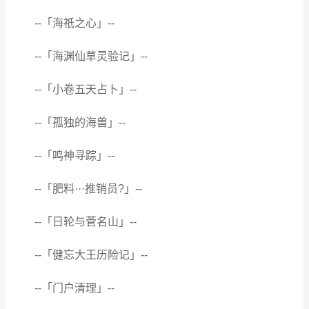
--「海祇之心」--
--「海渊仙草灵验记」--
--「小卷五天占卜」--
--「孤独的海兽」--
--「鸣神寻踪」--
--「肥料···推销员?」--
--「日轮与菅名山」--
--「健忘大王历险记」--
--「门户清理」--