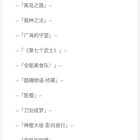
--「离岛之路」--
--「栽种之法」--
--「广海的守望」--
--「《第七个武士》」--
--「全能美食队！」--
--「踏鞴物语·终幕」--
--「医樱」--
--「刀剑成梦」--
--「神樱大祓·影向祓行」--