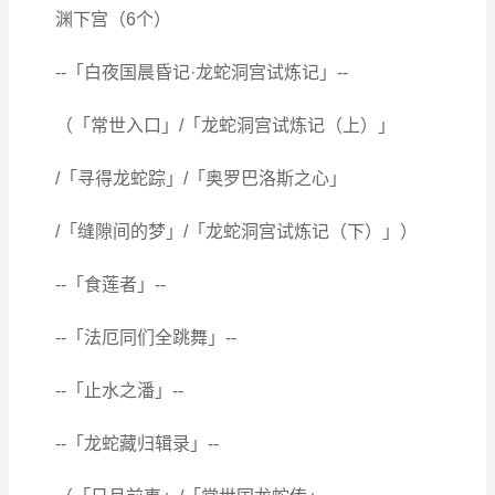
渊下宫（6个）
--「白夜国晨昏记·龙蛇洞宫试炼记」--
（「常世入口」/「龙蛇洞宫试炼记（上）」
/「寻得龙蛇踪」/「奥罗巴洛斯之心」
/「缝隙间的梦」/「龙蛇洞宫试炼记（下）」）
--「食莲者」--
--「法厄同们全跳舞」--
--「止水之潘」--
--「龙蛇藏归辑录」--