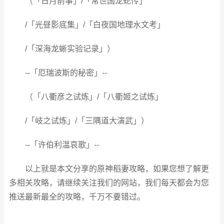
（「日月前事」/「常世国龙蛇传」
/「光昼影底集」/「白夜国地理水文考」
/「深海龙蜥实验记录」）
--「厄瑞波斯的秘密」--
（「八衢彦之试炼」/「八衢姬之试炼」
/「岐之试炼」/「三隅道大演武」）
--「许伯利温哀歌」--
以上就是本文分享的原神稻妻攻略，如果您想了解更
多相关攻略，请继续关注我们的网站，我们每天都会为您
推送最新最全的攻略，千万不要错过。