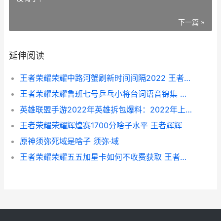
下一篇 »
延伸阅读
王者荣耀荣耀中路河蟹刷新时间间隔2022 王者荣耀荣耀中国节皮肤怎么获得
王者荣耀荣耀鲁班七号乒乓小将台词语音锦集 王者荣耀荣耀鲁班的声音
英雄联盟手游2022年英雄拆包爆料：2022年上线英雄拆包内容一览[多图]
王者荣耀荣耀辉煌赛1700分啥子水平 王者辉辉
原神须弥死域是啥子 须弥·域
王者荣耀荣耀五五加星卡如何不收费获取 王者荣耀荣耀五年取了称号对手