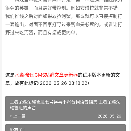
很强的英雄，而且最好带控制。例如安琪拉就非常不错，
我们推线之后对面如果敢抢河蟹，那么就可以直接控制打
一套输出，对面不回家打野过来残血是必死的。或者让打
野过来吃河蟹，而且有惩戒更简单。
这是
水淼·帝国CMS站群文章更新器
的试用版本更新的文
章，故有此标记(2026-05-26 08:18:22)
王者荣耀荣耀鲁班七号乒乓小将台词语音锦集 王者荣耀荣
耀鲁班的声音
« 上一篇
2026-05-26
没有了！