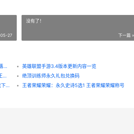
没有了！
-05-27
下一篇 
原神酒庄落叶堆在哪里 原神酒庄大扫除之二落叶堆烧了
英雄联盟手游3.4版本更新内容一览
王者荣耀荣耀520甜蜜奇遇优惠购皮肤策略 王者荣耀荣耀战区怎么修改别的地区
绝顶训练师永久礼包兑换码
老司机带带我礼包兑换码2022 老司机带带我下一句是什么
王者荣耀荣耀：永久史诗5选1 王者荣耀荣耀称号