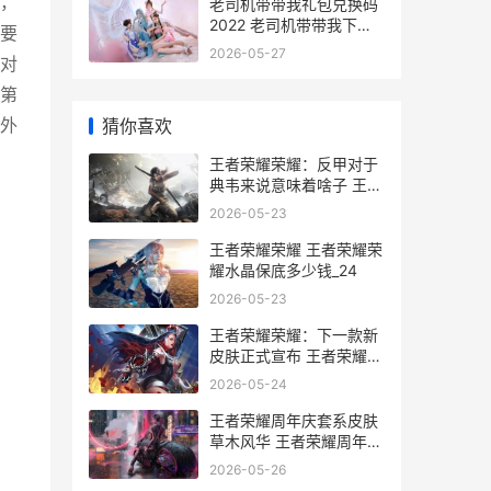
，
老司机带带我礼包兑换码
2022 老司机带带我下一
要
句是什么
2026-05-27
对
第
猜你喜欢
外
王者荣耀荣耀：反甲对于
典韦来说意味着啥子 王者
荣耀荣耀水晶保底多少
2026-05-23
王者荣耀荣耀 王者荣耀荣
耀水晶保底多少钱_24
2026-05-23
王者荣耀荣耀：下一款新
皮肤正式宣布 王者荣耀荣
耀称号哪个含金量最高_1
2026-05-24
王者荣耀周年庆套系皮肤
草木风华 王者荣耀周年庆
是几月几日
2026-05-26