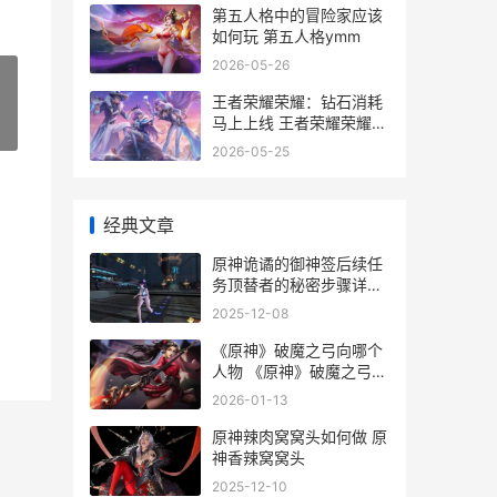
第五人格中的冒险家应该
如何玩 第五人格ymm
2026-05-26
王者荣耀荣耀：钻石消耗
马上上线 王者荣耀荣耀典
»
藏皮肤排名
2026-05-25
经典文章
原神诡谲的御神签后续任
务顶替者的秘密步骤详细
解答 原神诡谲的御神签第
2025-12-08
四天任务
《原神》破魔之弓向哪个
人物 《原神》破魔之弓怎
么用
2026-01-13
原神辣肉窝窝头如何做 原
神香辣窝窝头
2025-12-10