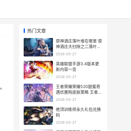
热门文章
原神酒庄落叶堆在哪里 原
神酒庄大扫除之二落叶堆
烧了
2026-05-27
英雄联盟手游3.4版本更
新内容一览
2026-05-27
王者荣耀荣耀520甜蜜奇
。
遇优惠购皮肤策略 王者荣
耀荣耀战区怎么修改别的
2026-05-27
地区
绝顶训练师永久礼包兑换
码
2026-05-27