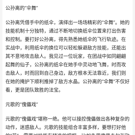
公孙离的“伞舞”
公孙离凭借手中的纸伞，演绎出一场场精彩的“伞舞”。她的
技能机制十分独特，通过不断地切换纸伞位置来打出伤害
和控制。要打好公孙离，得先熟悉她纸伞的飞行轨迹。在
实战中，利用纸伞的换位可以轻松躲避敌方技能，还能出
其不意地攻击敌人。我见过一位玩家，在团战中如同翩翩
起舞的仙子，公孙离的纸伞在她手中灵动地飞舞，时而攻
击敌人，时而回到自己身边，敌方根本无法靠近，我们则
在她的掩护下顺利推掉了敌方水晶。公孙离的“伞舞”不仅好
看，更是团队致胜的法宝。
元歌的“傀儡戏”
元歌的“傀儡戏”堪称一绝。他可以操控傀儡做出各种复杂的
动作，迷惑敌人。元歌的技能组合丰富多样，要想打好他