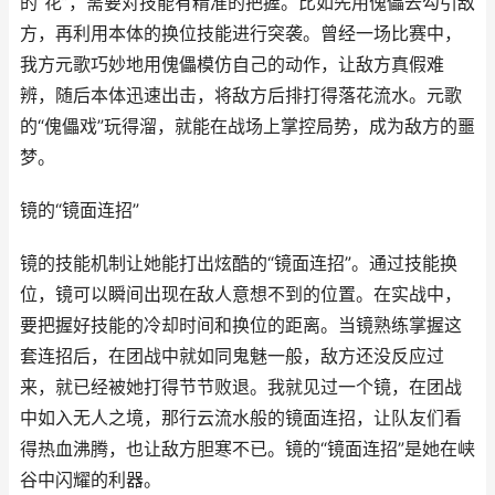
的“花”，需要对技能有精准的把握。比如先用傀儡去勾引敌
方，再利用本体的换位技能进行突袭。曾经一场比赛中，
我方元歌巧妙地用傀儡模仿自己的动作，让敌方真假难
辨，随后本体迅速出击，将敌方后排打得落花流水。元歌
的“傀儡戏”玩得溜，就能在战场上掌控局势，成为敌方的噩
梦。
镜的“镜面连招”
镜的技能机制让她能打出炫酷的“镜面连招”。通过技能换
位，镜可以瞬间出现在敌人意想不到的位置。在实战中，
要把握好技能的冷却时间和换位的距离。当镜熟练掌握这
套连招后，在团战中就如同鬼魅一般，敌方还没反应过
来，就已经被她打得节节败退。我就见过一个镜，在团战
中如入无人之境，那行云流水般的镜面连招，让队友们看
得热血沸腾，也让敌方胆寒不已。镜的“镜面连招”是她在峡
谷中闪耀的利器。