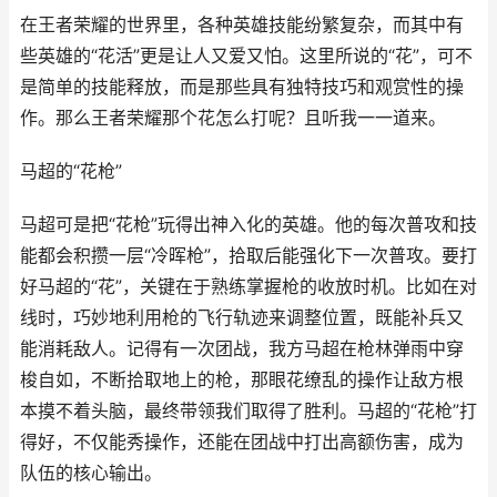
在王者荣耀的世界里，各种英雄技能纷繁复杂，而其中有
些英雄的“花活”更是让人又爱又怕。这里所说的“花”，可不
是简单的技能释放，而是那些具有独特技巧和观赏性的操
作。那么王者荣耀那个花怎么打呢？且听我一一道来。
马超的“花枪”
马超可是把“花枪”玩得出神入化的英雄。他的每次普攻和技
能都会积攒一层“冷晖枪”，拾取后能强化下一次普攻。要打
好马超的“花”，关键在于熟练掌握枪的收放时机。比如在对
线时，巧妙地利用枪的飞行轨迹来调整位置，既能补兵又
能消耗敌人。记得有一次团战，我方马超在枪林弹雨中穿
梭自如，不断拾取地上的枪，那眼花缭乱的操作让敌方根
本摸不着头脑，最终带领我们取得了胜利。马超的“花枪”打
得好，不仅能秀操作，还能在团战中打出高额伤害，成为
队伍的核心输出。